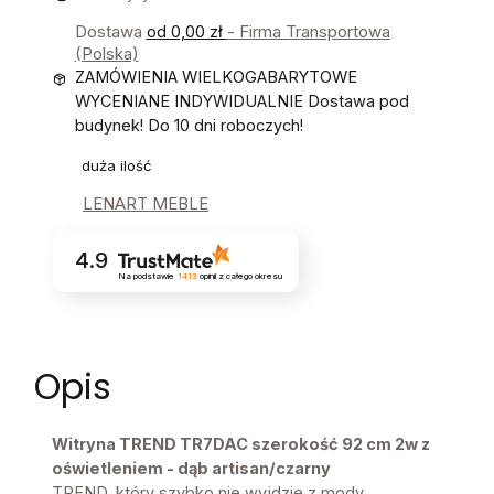
Dostawa
od 0,00 zł
- Firma Transportowa
(Polska)
ZAMÓWIENIA WIELKOGABARYTOWE
WYCENIANE INDYWIDUALNIE Dostawa pod
budynek! Do 10 dni roboczych!
duża ilość
LENART MEBLE
4.9
Na podstawie
1413
opinii
z całego okresu
Opis
Witryna TREND TR7DAC szerokość 92 cm 2w z
oświetleniem - dąb artisan/czarny
TREND, który szybko nie wyjdzie z mody