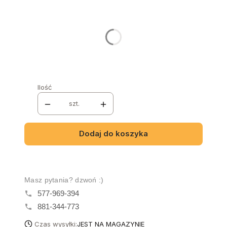
Stwórz swój wymarzony mebel
Poszczególne warianty mogą różnić się ceną
OŚWIETLENIE
*
Wybierz
Ilość
szt.
Dodaj do koszyka
Masz pytania? dzwoń :)
577-969-394
881-344-773
Czas wysyłki:
JEST NA MAGAZYNIE