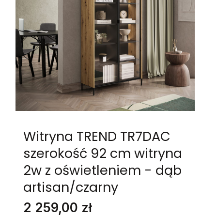
Witryna TREND TR7DAC
szerokość 92 cm witryna
2w z oświetleniem - dąb
artisan/czarny
Cena
2 259,00 zł