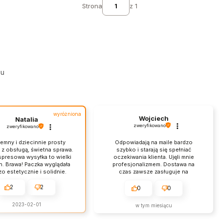
Strona
z 1
su
wyróżniona
Wojciech
Natalia
zweryfikowano
zweryfikowano
jemny i dziecinnie prosty
Odpowiadają na maile bardzo
 z obsługą, świetna sprawa.
szybko i starają się spełniać
spresowa wysyłka to wielki
oczekiwania klienta. Ujęli mnie
. Brawa! Paczka wyglądała
profesjonalizmem. Dostawa na
o estetycznie i solidnie.
czas zawsze zasługuje na
astyczna obsługa, towar
szczególną pochwałę. Opakowanie
 z opisem i do tego szybka
dokładnie zabezpieczone. Produkty
2
2
0
0
wysyłka.
zgodne z opisem, a na dodatek w
bardzo przystępnych cenach.
2023-02-01
w tym miesiącu