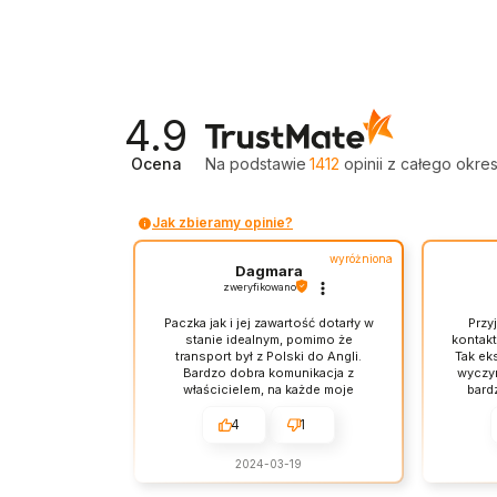
4.9
Ocena
Na podstawie
1412
opinii
z całego okre
Jak zbieramy opinie?
wyróżniona
Dagmara
zweryfikowano
Paczka jak i jej zawartość dotarły w
Przy
stanie idealnym, pomimo że
kontakt
transport był z Polski do Angli.
Tak ek
Bardzo dobra komunikacja z
wyczyn
właścicielem, na każde moje
bardz
pytanie otrzymywałam
Fant
bezzwłoczną odpowiedź . Jestem
zgodny
4
1
bardzo zadowolona z usług firmy i
zdecydowanie polecam Kornelo
2024-03-19
meble każdemu