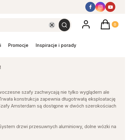
Produkty w koszyk
Wyczyść
Szukaj
promocje
inspiracje i porady
M
owoczesne szafy zachwycają nie tylko wyglądem ale
. Trwała konstrukcja zapewnia długotrwałą eksploatację
o. Szafy Amsterdam są dostępne w dwóch szerokościach
 System drzwi przesuwnych aluminiowy, dolne wózki na