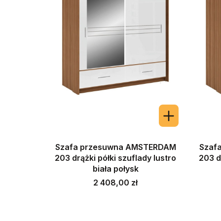
Szafa przesuwna AMSTERDAM
Szaf
203 drążki półki szuflady lustro
203 d
biała połysk
Cena
2 408,00 zł