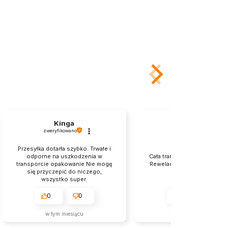
Kinga
Michał
zweryfikowano
zweryfikowano
Przesyłka dotarła szybko. Trwałe i
odporne na uszkodzenia w
Cała transakcja zgodnie z o
transporcie opakowanie.Nie mogę
Rewelacja. Szybkość, rzetel
się przyczepić do niczego,
profesjonalizm.
wszystko super.
0
0
0
0
w tym miesiącu
2026-06-11