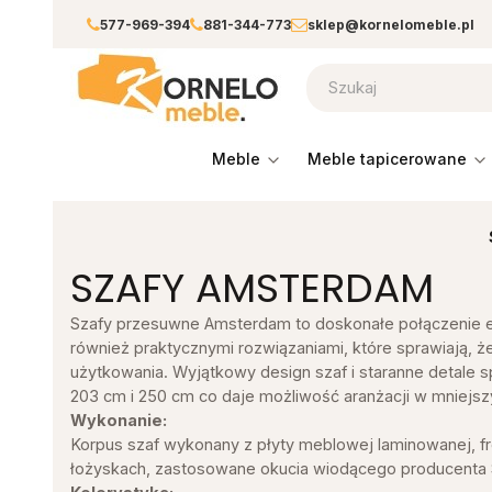
577-969-394
881-344-773
sklep@kornelomeble.pl
meble
meble tapicerowane
SZAFY AMSTERDAM
Szafy przesuwne Amsterdam to doskonałe połączenie el
również praktycznymi rozwiązaniami, które sprawiają, że
użytkowania. Wyjątkowy design szaf i staranne detale
203 cm i 250 cm co daje możliwość aranżacji w mniejszy
Wykonanie:
Korpus szaf wykonany z płyty meblowej laminowanej, fr
łożyskach, zastosowane okucia wiodącego producenta Se