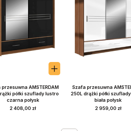
a przesuwna AMSTERDAM
Szafa przesuwna AMST
rążki półki szuflady lustro
250L drążki półki szuflady
czarna połysk
biała połysk
Cena
Cena
2 408,00 zł
2 959,00 zł