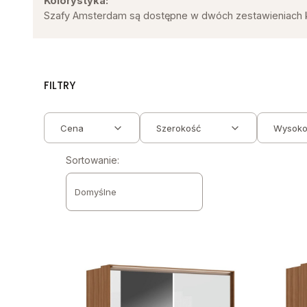
Kolorystyka:
Szafy Amsterdam są dostępne w dwóch zestawieniach kolor
FILTRY
Cena
Szerokość
Wysoko
Lista produktów
Koniec filtrów
Sortowanie:
Domyślne