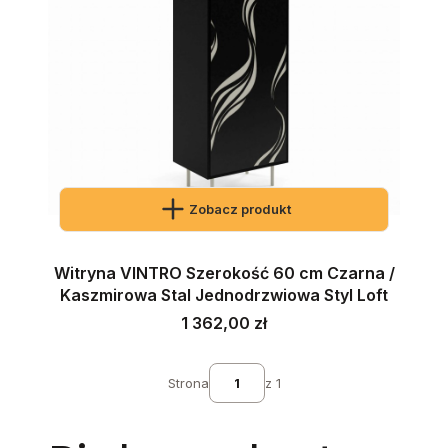
Zobacz produkt
Witryna VINTRO Szerokość 60 cm Czarna /
Kaszmirowa Stal Jednodrzwiowa Styl Loft
Cena
1 362,00 zł
Strona
z 1