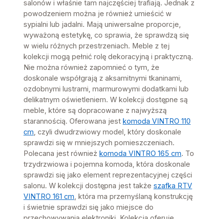
salonów i właśnie tam najczęściej trafiają. Jednak z
powodzeniem można je również umieścić w
sypialni lub jadalni. Mają uniwersalne proporcje,
wyważoną estetykę, co sprawia, że sprawdzą się
w wielu różnych przestrzeniach. Meble z tej
kolekcji mogą pełnić rolę dekoracyjną i praktyczną.
Nie można również zapomnieć o tym, że
doskonale współgrają z aksamitnymi tkaninami,
ozdobnymi lustrami, marmurowymi dodatkami lub
delikatnym oświetleniem. W kolekcji dostępne są
meble, które są dopracowane z najwyższą
starannością. Oferowana jest
komoda VINTRO 110
cm
, czyli dwudrzwiowy model, który doskonale
sprawdzi się w mniejszych pomieszczeniach.
Polecana jest również
komoda VINTRO 165 cm
. To
trzydrzwiowa i pojemna komoda, która doskonale
sprawdzi się jako element reprezentacyjnej części
salonu. W kolekcji dostępna jest także
szafka RTV
VINTRO 161 cm
, która ma przemyślaną konstrukcję
i świetnie sprawdzi się jako miejsce do
przechowywania elektroniki. Kolekcja oferuje