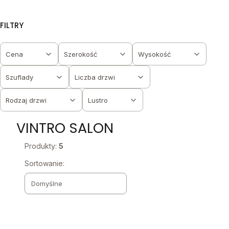
FILTRY
Cena
Szerokość
Wysokość
Szuflady
Liczba drzwi
Rodzaj drzwi
Lustro
Koniec filtrów
VINTRO SALON
Produkty:
5
Lista produktów
Sortowanie:
Domyślne