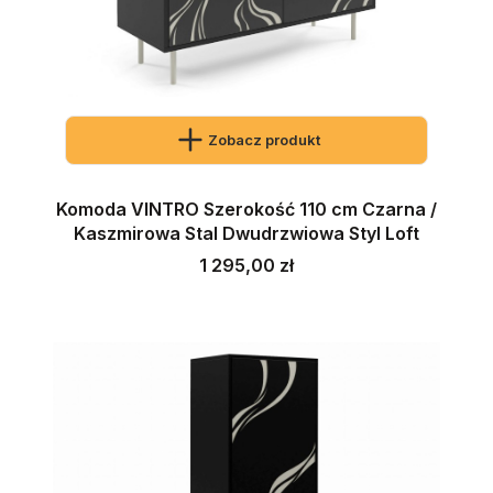
Zobacz produkt
Komoda VINTRO Szerokość 110 cm Czarna /
Kaszmirowa Stal Dwudrzwiowa Styl Loft
Cena
1 295,00 zł