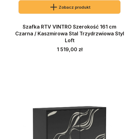
Zobacz produkt
Szafka RTV VINTRO Szerokość 161 cm
Czarna / Kaszmirowa Stal Trzydrzwiowa Styl
Loft
Cena
1 519,00 zł