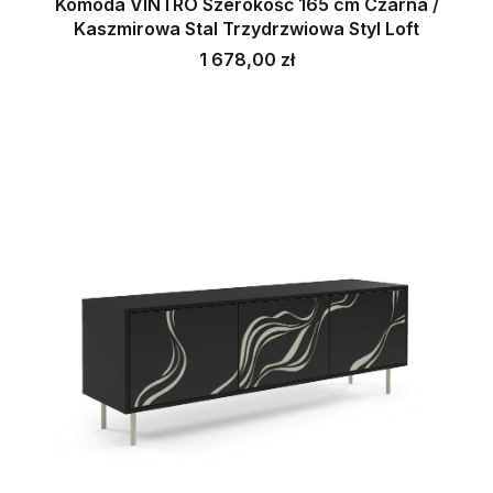
Komoda VINTRO Szerokość 165 cm Czarna /
Kaszmirowa Stal Trzydrzwiowa Styl Loft
Cena
1 678,00 zł