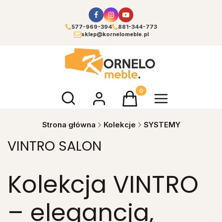
577-969-394
881-344-773
sklep@kornelomeble.pl
Otwórz wyszukiwarkę
Produkty w koszyku: 0. Zoba
Strona główna
Kolekcje
SYSTEMY
VINTRO SALON
Kolekcja VINTRO
– elegancja,