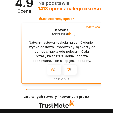
4.9
Na podstawie
1413
opinii
z całego okresu
Ocena
Jak zbieramy opinie?
wyróżniona
Bozena
zweryfikowano
Natychmiastowa reakcja na zamówienie i
szybka dostawa. Pracownicy są skorzy do
pomocy, naprawdę polecam. Cała
przesyłka została ładnie i dobrze
opakowana. Ten sklep jest kapitalny,
obsługa przemiła, a produkty doskonałe.
2
2
Takie niespodzianki to ja lubię, szybko i
sprawnie. Czego więcej wymagać,
wszystko jest ok. Dobrze zapakowane i
2023-04-15
łatwe do otwarcia. Ogromna pochwała za
zgodność produktów z ich opisami, brawo.
Perfekcyjnie zapakowana przesyłka.
zebranych i zweryfikowanych przez
Bezzwłocznie wysłali moje zamówienie,
nie pobierając ode mnie żadnych
dodatkowych opłat. Rewelacyjna obsługa,
która wykonuje swoją pracę na 100%.