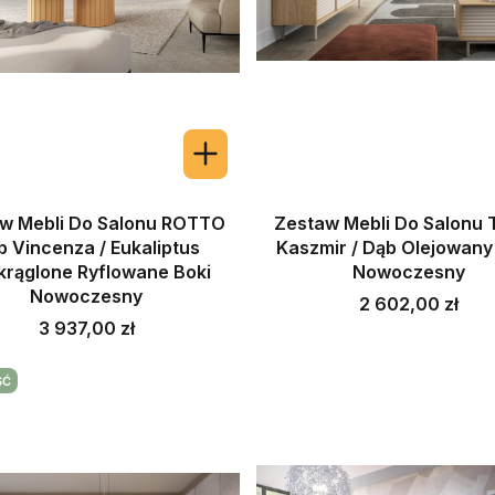
w Mebli Do Salonu ROTTO
Zestaw Mebli Do Salonu 
b Vincenza / Eukaliptus
Kaszmir / Dąb Olejowany
krąglone Ryflowane Boki
Nowoczesny
Nowoczesny
Cena
2 602,00 zł
Cena
3 937,00 zł
ŚĆ