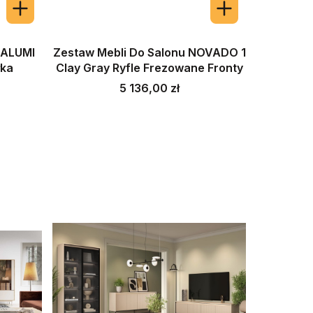
MALUMI
Zestaw Mebli Do Salonu NOVADO 1
łka
Clay Gray Ryfle Frezowane Fronty
Cena
5 136,00 zł