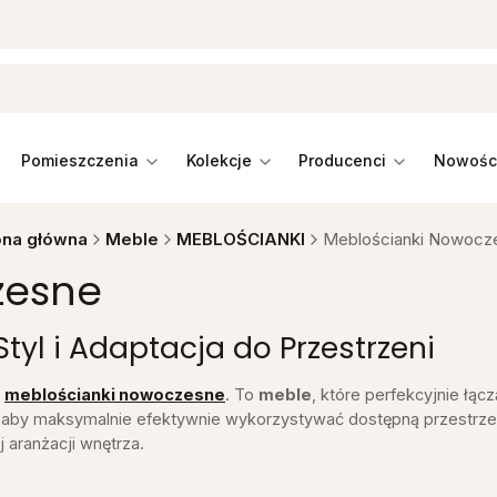
pomieszczenia
kolekcje
producenci
ona główna
Meble
MEBLOŚCIANKI
Meblościanki Nowocz
zesne
yl i Adaptacja do Przestrzeni
ą
meblościanki nowoczesne
. To
meble
, które perfekcyjnie łą
 aby maksymalnie efektywnie wykorzystywać dostępną przestrzeń
 aranżacji wnętrza.