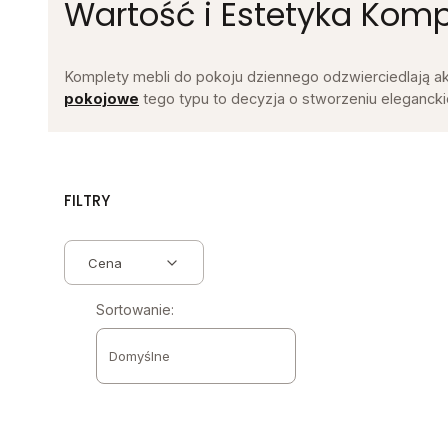
Wartość i Estetyka Komp
Komplety mebli do pokoju dziennego odzwierciedlają akt
pokojowe
tego typu to decyzja o stworzeniu eleganck
FILTRY
Cena
Lista produktów
Koniec filtrów
Sortowanie:
Domyślne