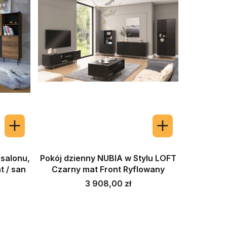
salonu,
Pokój dzienny NUBIA w Stylu LOFT
t / san
Czarny mat Front Ryflowany
Cena
3 908,00 zł