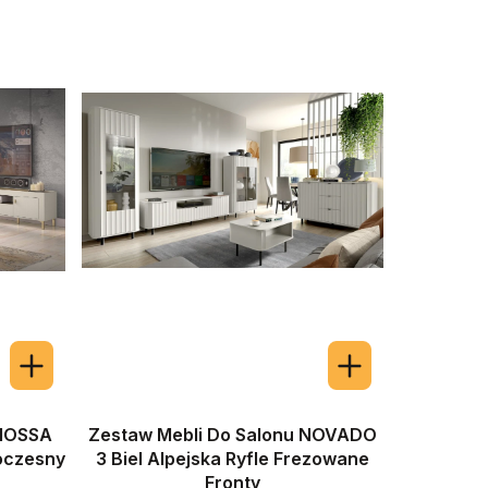
 MOSSA
Zestaw Mebli Do Salonu NOVADO
oczesny
3 Biel Alpejska Ryfle Frezowane
Fronty