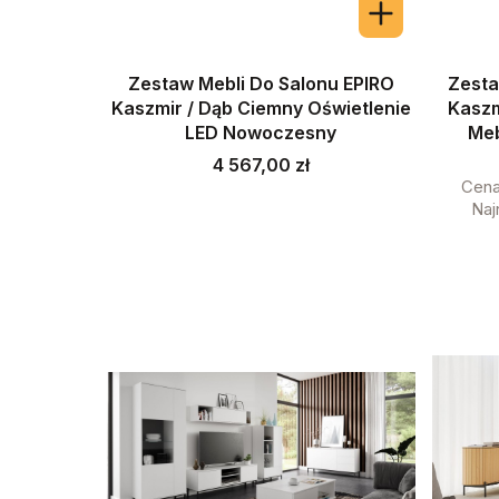
Zestaw Mebli Do Salonu EPIRO
Zesta
Kaszmir / Dąb Ciemny Oświetlenie
Kaszm
LED Nowoczesny
Meb
Cena
4 567,00 zł
Cena
Naj