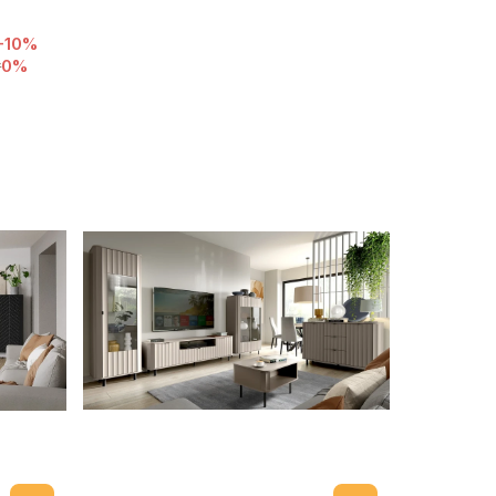
-10%
ł
0%