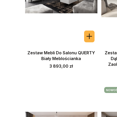
Zestaw Mebli Do Salonu QUERTY
Zesta
Biały Meblościanka
Dą
Zao
Cena
3 893,00 zł
NOWO