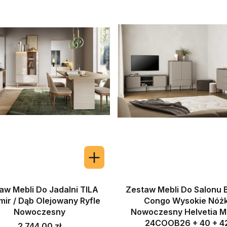
aw Mebli Do Jadalni TILA
Zestaw Mebli Do Salonu
ir / Dąb Olejowany Ryfle
Congo Wysokie Nóżk
Nowoczesny
Nowoczesny Helvetia M
24COOB26 + 40 + 4
Cena
2 744,00 zł