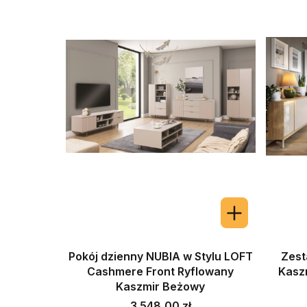
Pokój dzienny NUBIA w Stylu LOFT
Zest
Cashmere Front Ryflowany
Kaszm
Kaszmir Beżowy
Cena
3 548,00 zł