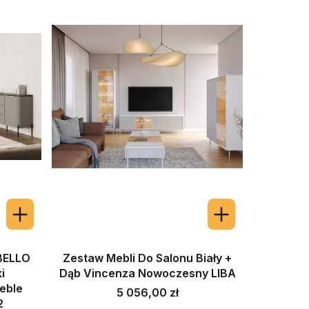
 BELLO
Zestaw Mebli Do Salonu Biały +
i
Dąb Vincenza Nowoczesny LIBA
eble
Cena
5 056,00 zł
2