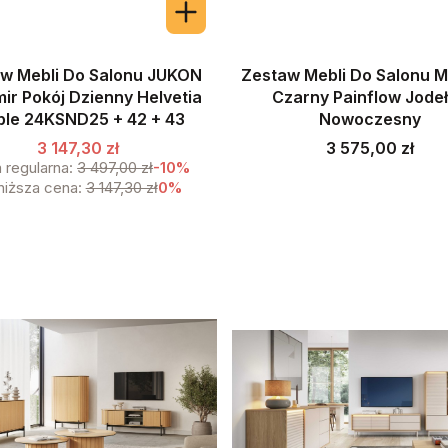
w Mebli Do Salonu JUKON
Zestaw Mebli Do Salonu 
ir Pokój Dzienny Helvetia
Czarny Painflow Jode
le 24KSND25 + 42 + 43
Nowoczesny
Cena
3 147,30 zł
3 575,00 zł
 regularna:
3 497,00 zł
-10%
niższa cena:
3 147,30 zł
0%