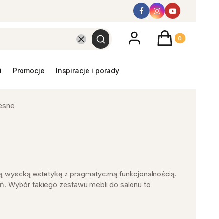
Produkty w koszyk
Wyczyść
Szukaj
promocje
inspiracje i porady
esne
czą wysoką estetykę z pragmatyczną funkcjonalnością.
. Wybór takiego zestawu mebli do salonu to