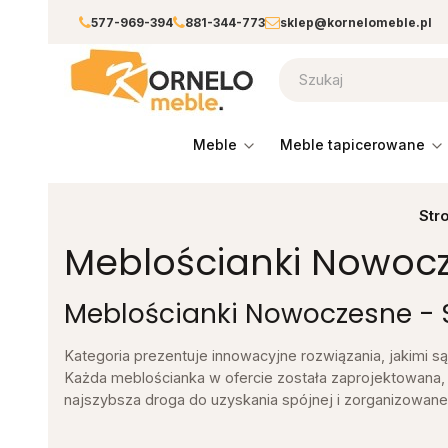
577-969-394
881-344-773
sklep@kornelomeble.pl
meble
meble tapicerowane
Str
Meblościanki Nowoc
Meblościanki Nowoczesne - St
Kategoria prezentuje innowacyjne rozwiązania, jakimi s
Każda meblościanka w ofercie została zaprojektowana,
najszybsza droga do uzyskania spójnej i zorganizowanej