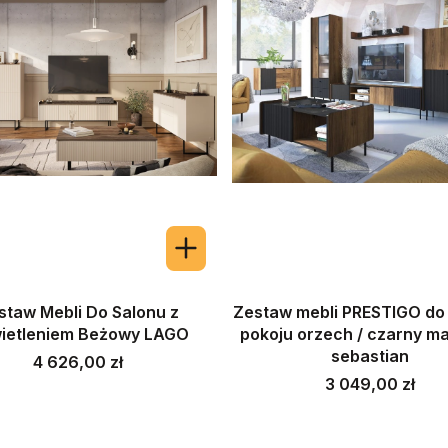
staw Mebli Do Salonu z
Zestaw mebli PRESTIGO do 
ietleniem Beżowy LAGO
pokoju orzech / czarny ma
sebastian
Cena
4 626,00 zł
Cena
3 049,00 zł