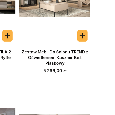
TILA 2
Zestaw Mebli Do Salonu TREND z
 Ryfle
Oświetleniem Kaszmir Beż
Piaskowy
Cena
5 266,00 zł