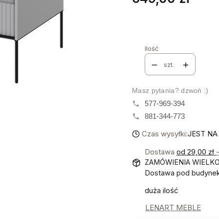
Stwórz swój wymarzon
Poszczególne warianty mo
Ilość
szt.
Masz pytania? dzwoń :)
577-969-394
881-344-773
Czas wysyłki:
JEST NA
Dostawa
od 29,00 zł
ZAMÓWIENIA WIELK
Dostawa pod budynek!
duża ilość
LENART MEBLE