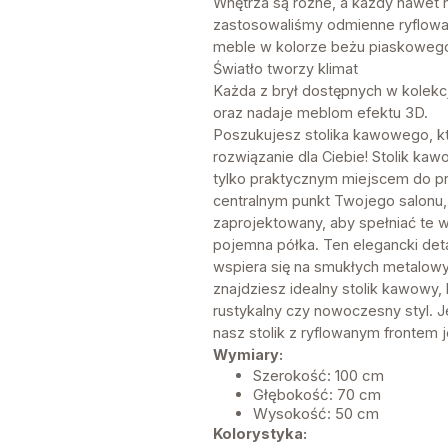
Wnętrza są różne, a każdy nawet n
zastosowaliśmy odmienne ryflowanie
meble w kolorze beżu piaskowego 
Światło tworzy klimat
Każda z brył dostępnych w kolekc
oraz nadaje meblom efektu 3D.
Poszukujesz stolika kawowego, k
rozwiązanie dla Ciebie! Stolik kaw
tylko praktycznym miejscem do pr
centralnym punkt Twojego salonu, 
zaprojektowany, aby spełniać te w
pojemna półka. Ten elegancki det
wspiera się na smukłych metalowy
znajdziesz idealny stolik kawowy,
rustykalny czy nowoczesny styl. 
nasz stolik z ryflowanym frontem j
Wymiary:
Szerokość: 100 cm
Głębokość: 70 cm
Wysokość: 50 cm
Kolorystyka: