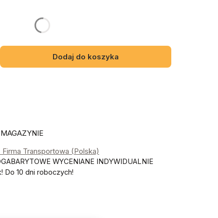
y mebel
gą różnić się ceną
Dodaj do koszyka
 MAGAZYNIE
- Firma Transportowa (Polska)
OGABARYTOWE WYCENIANE INDYWIDUALNIE
 Do 10 dni roboczych!