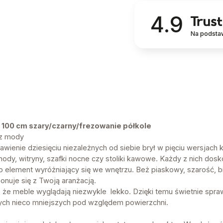
4.9
Na podsta
100 cm szary/czarny/frezowanie półkole
 z mody
wienie dziesięciu niezależnych od siebie brył w pięciu wersjach 
mody, witryny, szafki nocne czy stoliki kawowe. Każdy z nich dosk
lement wyróżniający się we wnętrzu. Beż piaskowy, szarość, bie
onuje się z Twoją aranżacją.
 że meble wyglądają niezwykle lekko. Dzięki temu świetnie spraw
tych nieco mniejszych pod względem powierzchni.