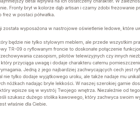
ajmniejszy detal wpływa na ich ostatczeny charakter. W zależnoś
. Fronty brył w kolorze dąb artisan i czarny zdobi frezowanie pro
frez w postaci półwałka.
ji została wyposażona w nastrojowe oświetlenie ledowe, które uw
tóry będzie nie tylko stylowym meblem, ale przede wszystkim p
owy TR-09 o ryflowanym froncie to doskonałe połączenie funkcjonal
zechowywania czasopism, pilotów telewizyjnych czy innych niez
który przyciąga uwagę i dodaje charakteru całemu pomieszczeniu
ymagania. Jedną z jego najbardziej zachwycających cech jest ryfl
al nie tylko dodaje wyjątkowego uroku, ale także nadaje mu unik
ch nóżkach nadając bryle lekkości. W naszej szerokiej gamie dos
 który wpisze się w wystrój Twojego wnętrza. Niezależnie od tego
Jeśli szukasz dużego stolika kawowego, który zachwyca swoim wyg
est właśnie dla Ciebie.