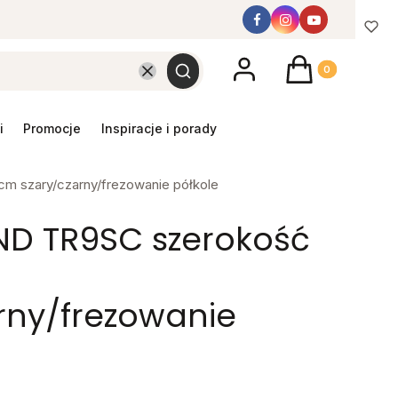
Produkty w koszyk
Wyczyść
Szukaj
promocje
inspiracje i porady
m szary/czarny/frezowanie półkole
END TR9SC szerokość
rny/frezowanie