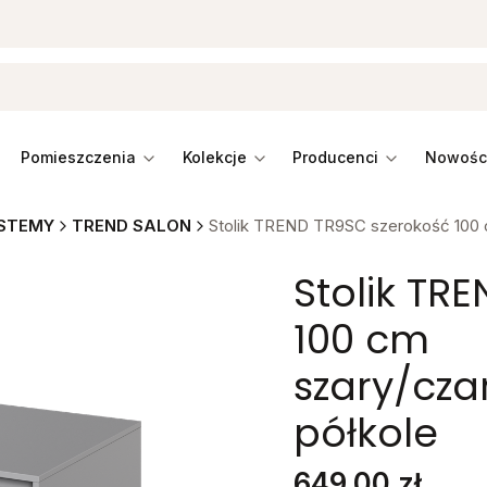
pomieszczenia
kolekcje
producenci
STEMY
TREND SALON
Stolik TREND TR9SC szerokość 100 c
Stolik TR
100 cm
szary/cza
półkole
Cena
649,00 zł