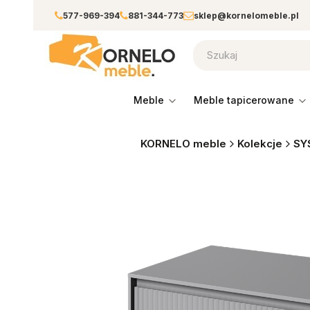
577-969-394
881-344-773
sklep@kornelomeble.pl
meble
meble tapicerowane
KORNELO meble
Kolekcje
SY