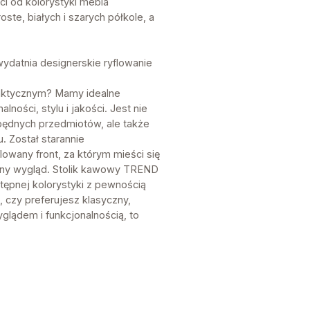
ci od kolorystyki mebla
ste, białych i szarych półkole, a
ydatnia designerskie ryflowanie
raktycznym? Mamy idealne
ności, stylu i jakości. Jest nie
będnych przedmiotów, ale także
. Został starannie
owany front, za którym mieści się
alny wygląd. Stolik kawowy TREND
tępnej kolorystyki z pewnością
, czy preferujesz klasyczny,
lądem i funkcjonalnością, to