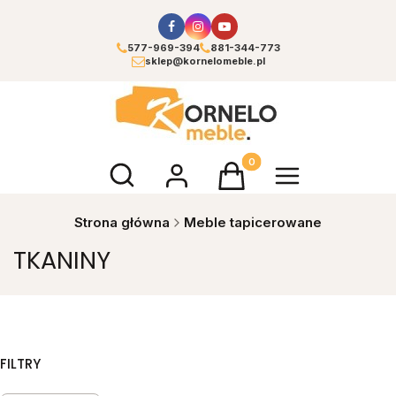
577-969-394
881-344-773
sklep@kornelomeble.pl
Otwórz wyszukiwarkę
Produkty w koszyku: 0. Zoba
Strona główna
Meble tapicerowane
TKANINY
FILTRY