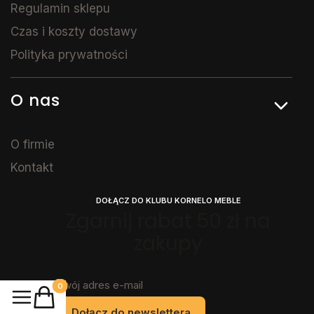
Regulamin sklepu
Czas i koszty dostawy
Polityka prywatności
O nas
O firmie
Kontakt
DOŁĄCZ DO KLUBU KORNELO MEBLE
Zgarnij rabat 50 zł na
zakupy
Twój adres e-mail
Produkty w koszyku: 0. Zobacz szczegóły
Dołącz do newslettera