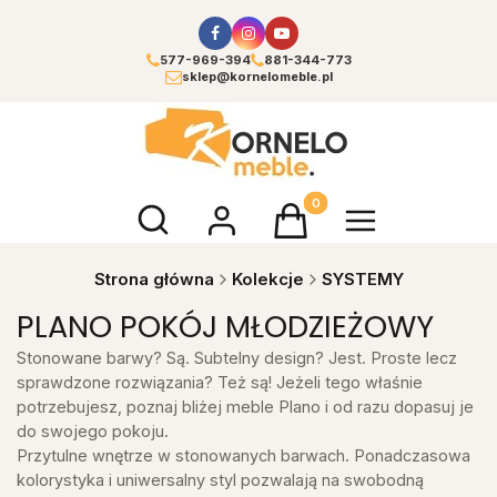
577-969-394
881-344-773
sklep@kornelomeble.pl
Otwórz wyszukiwarkę
Produkty w koszyku: 0. Zoba
Strona główna
Kolekcje
SYSTEMY
PLANO POKÓJ MŁODZIEŻOWY
Stonowane barwy? Są. Subtelny design? Jest. Proste lecz
sprawdzone rozwiązania? Też są! Jeżeli tego właśnie
potrzebujesz, poznaj bliżej meble Plano i od razu dopasuj je
do swojego pokoju.
Przytulne wnętrze w stonowanych barwach. Ponadczasowa
kolorystyka i uniwersalny styl pozwalają na swobodną