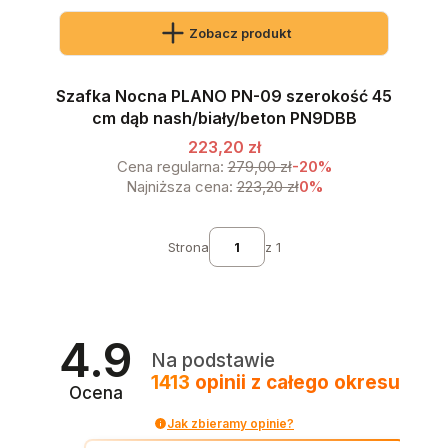
Zobacz produkt
Szafka Nocna PLANO PN-09 szerokość 45
cm dąb nash/biały/beton PN9DBB
223,20 zł
Cena regularna:
279,00 zł
-20%
Najniższa cena:
223,20 zł
0%
Strona
z 1
4.9
Na podstawie
1413
opinii
z całego okresu
Ocena
Jak zbieramy opinie?