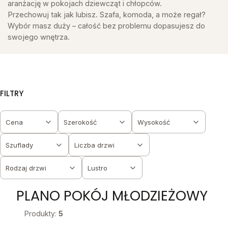
aranżację w pokojach dziewcząt i chłopców.
Przechowuj tak jak lubisz. Szafa, komoda, a może regał?
Wybór masz duży – całość bez problemu dopasujesz do
swojego wnętrza.
FILTRY
Cena
Szerokość
Wysokość
Szuflady
Liczba drzwi
Rodzaj drzwi
Lustro
Koniec filtrów
PLANO POKÓJ MŁODZIEŻOWY
Produkty:
5