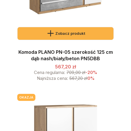
Zobacz produkt
Komoda PLANO PN-05 szerokość 125 cm
dąb nash/biały/beton PN5DBB
567,20 zł
Cena regularna:
709,00 zł
-20%
Najniższa cena:
567,20 zł
0%
OKAZJA