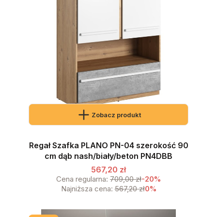
Zobacz produkt
Regał Szafka PLANO PN-04 szerokość 90
cm dąb nash/biały/beton PN4DBB
567,20 zł
Cena regularna:
709,00 zł
-20%
Najniższa cena:
567,20 zł
0%