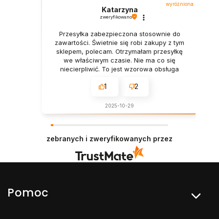
wyróżniona
Katarzyna
zweryfikowano
Przesyłka zabezpieczona stosownie do
zawartości. Świetnie się robi zakupy z tym
sklepem, polecam. Otrzymałam przesyłkę
we właściwym czasie. Nie ma co się
niecierpliwić. To jest wzorowa obsługa
klienta, szybka i profesjonalna.
1
2
2025-10-29
zebranych i zweryfikowanych przez
Linki w stopce
Pomoc