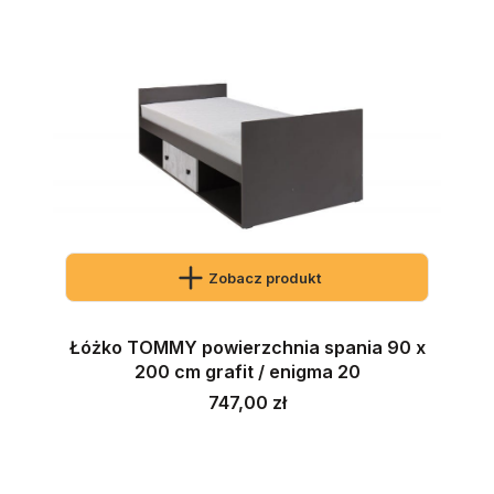
Zobacz produkt
Łóżko TOMMY powierzchnia spania 90 x
200 cm grafit / enigma 20
Cena
747,00 zł