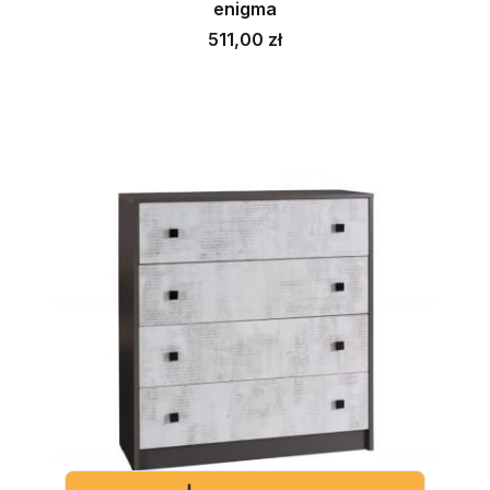
enigma
Cena
511,00 zł