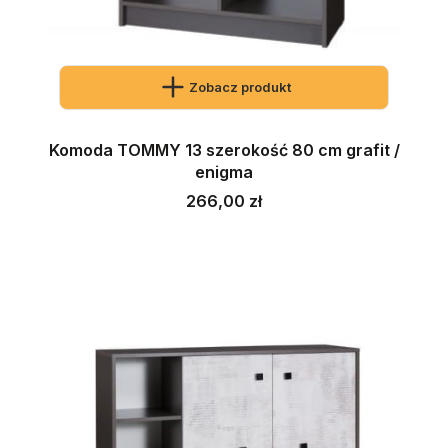
Zobacz produkt
Komoda TOMMY 13 szerokość 80 cm grafit /
enigma
Cena
266,00 zł