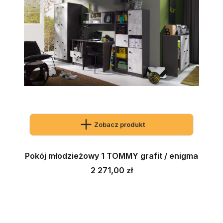
Zobacz produkt
Pokój młodzieżowy 1 TOMMY grafit / enigma
Cena
2 271,00 zł