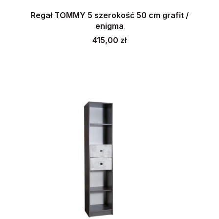
Regał TOMMY 5 szerokość 50 cm grafit /
enigma
Cena
415,00 zł