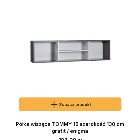
Zobacz produkt
Półka wisząca TOMMY 15 szerokość 130 cm
grafit / enigma
Cena
186,00 zł