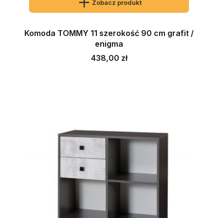
Zobacz produkt
Komoda TOMMY 11 szerokość 90 cm grafit /
enigma
Cena
438,00 zł