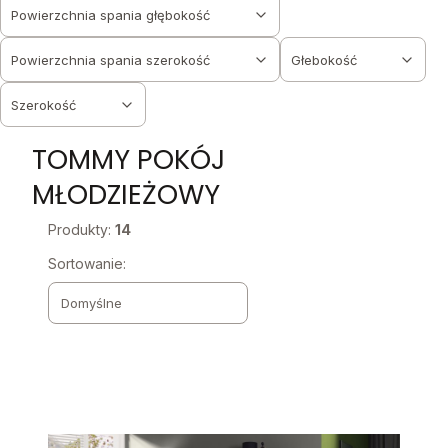
Powierzchnia spania głębokość
Powierzchnia spania szerokość
Głebokość
Szerokość
Koniec filtrów
TOMMY POKÓJ
MŁODZIEŻOWY
Produkty:
14
Lista produktów
Sortowanie:
Domyślne