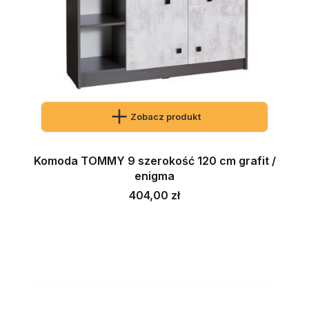
Zobacz produkt
Komoda TOMMY 9 szerokość 120 cm grafit /
enigma
Cena
404,00 zł