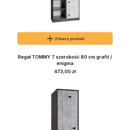
Zobacz produkt
Regał TOMMY 7 szerokość 80 cm grafit /
enigma
Cena
473,00 zł