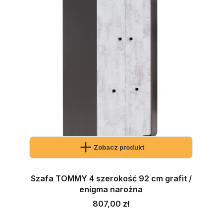
Zobacz produkt
Szafa TOMMY 4 szerokość 92 cm grafit /
enigma narożna
Cena
807,00 zł