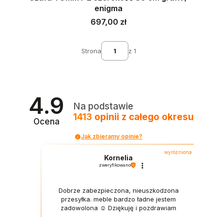
enigma
Cena
697,00 zł
Strona
z 1
4.9
Na podstawie
1413
opinii
z całego okresu
Ocena
Jak zbieramy opinie?
wyróżniona
Kornelia
zweryfikowano
Dobrze zabezpieczona, nieuszkodzona
przesyłka. meble bardzo ładne jestem
zadowolona ☺️ Dziękuję i pozdrawiam