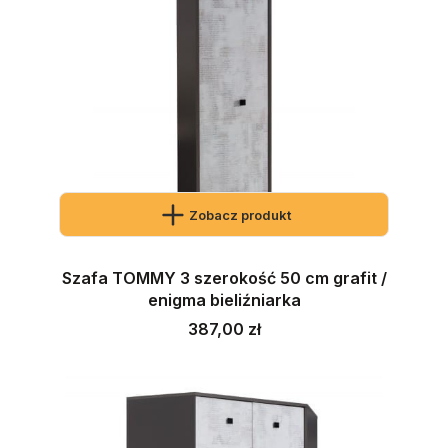
Zobacz produkt
Szafa TOMMY 3 szerokość 50 cm grafit /
enigma bieliźniarka
Cena
387,00 zł