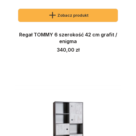
Zobacz produkt
Regał TOMMY 6 szerokość 42 cm grafit /
enigma
Cena
340,00 zł