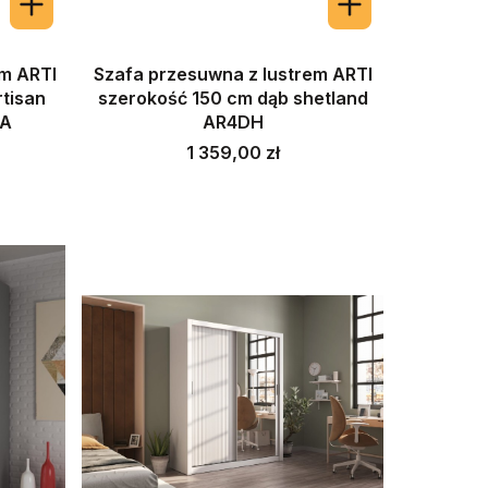
em ARTI
Szafa przesuwna z lustrem ARTI
tisan
szerokość 150 cm dąb shetland
DA
AR4DH
Cena
1 359,00 zł