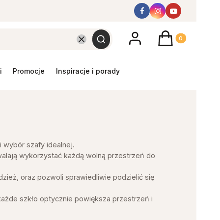
Produkty w koszyk
Wyczyść
Szukaj
promocje
inspiracje i porady
 wybór szafy idealnej.
walają wykorzystać każdą wolną przestrzeń do
ież, oraz pozwoli sprawiedliwie podzielić się
 każde szkło optycznie powiększa przestrzeń i