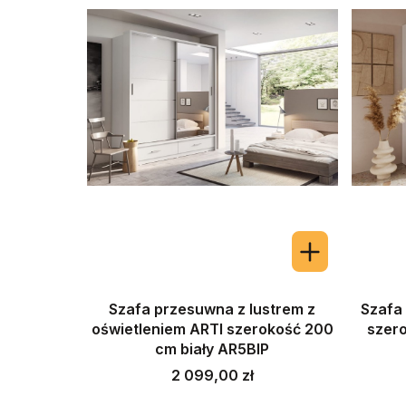
Szafa przesuwna z lustrem z
Szafa
oświetleniem ARTI szerokość 200
szero
cm biały AR5BIP
Cena
2 099,00 zł