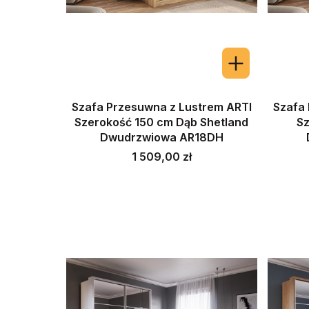
Szafa Przesuwna z Lustrem ARTI
Szafa 
Szerokość 150 cm Dąb Shetland
Sz
Dwudrzwiowa AR18DH
Cena
1 509,00 zł