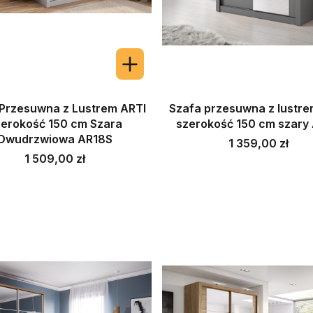
Przesuwna z Lustrem ARTI
Szafa przesuwna z lustre
erokość 150 cm Szara
szerokość 150 cm szary
Dwudrzwiowa AR18S
Cena
1 359,00 zł
Cena
1 509,00 zł