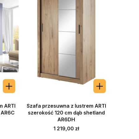
m ARTI
Szafa przesuwna z lustrem ARTI
y AR6C
szerokość 120 cm dąb shetland
AR6DH
Cena
1 219,00 zł