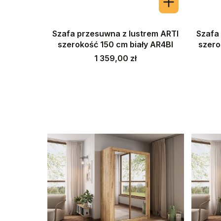
Szafa przesuwna z lustrem ARTI
Szafa
szerokość 150 cm biały AR4BI
szero
Cena
1 359,00 zł