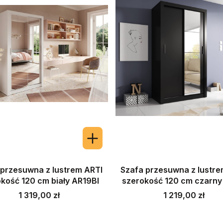
 przesuwna z lustrem ARTI
Szafa przesuwna z lustre
kość 120 cm biały AR19BI
szerokość 120 cm czarn
Cena
Cena
1 319,00 zł
1 219,00 zł