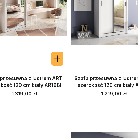
 przesuwna z lustrem ARTI
Szafa przesuwna z lustre
kość 120 cm biały AR19BI
szerokość 120 cm biały 
Cena
Cena
1 319,00 zł
1 219,00 zł