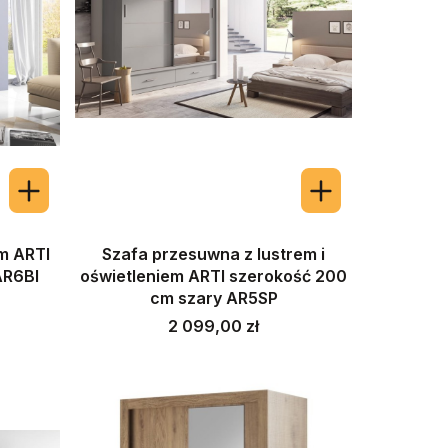
m ARTI
Szafa przesuwna z lustrem i
AR6BI
oświetleniem ARTI szerokość 200
cm szary AR5SP
Cena
2 099,00 zł