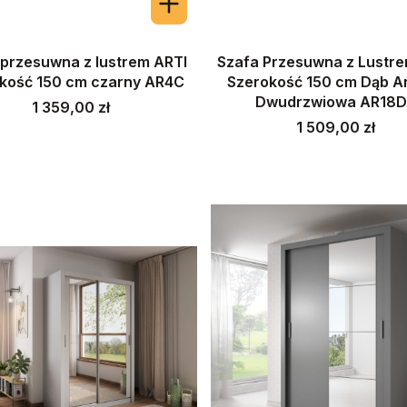
 przesuwna z lustrem ARTI
Szafa Przesuwna z Lustr
kość 150 cm czarny AR4C
Szerokość 150 cm Dąb Ar
Dwudrzwiowa AR18
Cena
1 359,00 zł
Cena
1 509,00 zł