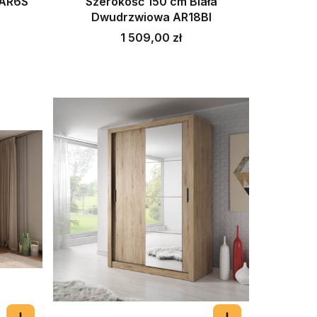
 AR6S
Szerokość 150 cm Biała
Dwudrzwiowa AR18BI
Cena
1 509,00 zł