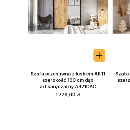
Szafa przesuwna z lustrem ARTI
Szafa
szerokość 160 cm dąb
szero
artisan/czarny AR21DAC
Cena
1 779,00 zł