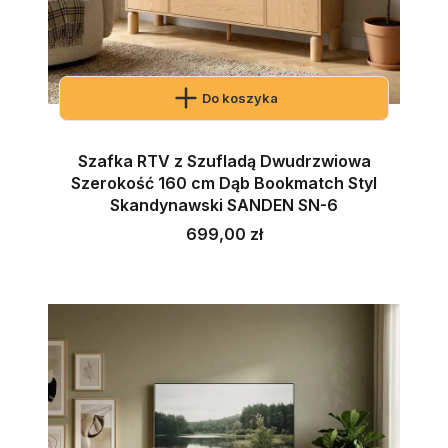
Do koszyka
Szafka RTV z Szufladą Dwudrzwiowa
Szerokość 160 cm Dąb Bookmatch Styl
Skandynawski SANDEN SN-6
Cena
699,00 zł