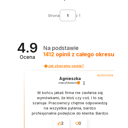
Strona
z 1
4.9
Na podstawie
1412
opinii
z całego okresu
Ocena
Jak zbieramy opinie?
wyróżniona
Agnieszka
zweryfikowano
W końcu jakaś firma nie zasłania się
wymówkami, że ktoś czy coś. I to się
szanuje. Pracownicy chętnie odpowiedzą
na wszystkie pytania, bardzo
profesjonalne podejście do klienta. Bardzo
podobało mi się opakowanie mojej
3
0
przesyłki. Każdy znajdzie coś dla siebie,