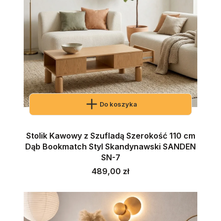
Do koszyka
Stolik Kawowy z Szufladą Szerokość 110 cm
Dąb Bookmatch Styl Skandynawski SANDEN
SN-7
Cena
489,00 zł