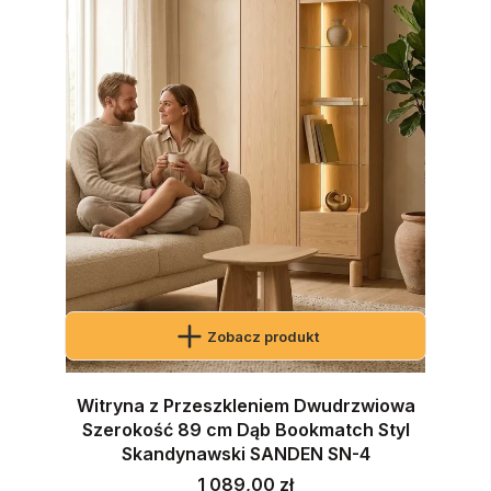
Zobacz produkt
Witryna z Przeszkleniem Dwudrzwiowa
Szerokość 89 cm Dąb Bookmatch Styl
Skandynawski SANDEN SN-4
Cena
1 089,00 zł