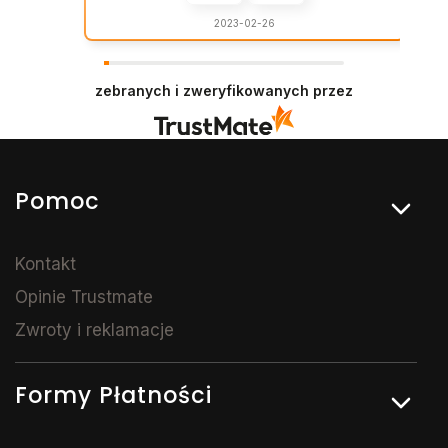
duży wybór i niskie ceny.
2023-02-26
zebranych i zweryfikowanych przez
Linki w stopce
Pomoc
Kontakt
Opinie Trustmate
Zwroty i reklamacje
Formy Płatności