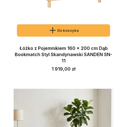
Do koszyka
Łóżko z Pojemnikiem 160 x 200 cm Dąb
Bookmatch Styl Skandynawski SANDEN SN-
11
Cena
1 919,00 zł