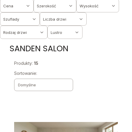
Cena
Szerokość
Wysokość
Szuflady
Liczba drzwi
Rodzaj drzwi
Lustro
Koniec filtrów
SANDEN SALON
Produkty:
15
Lista produktów
Sortowanie:
Domyślne