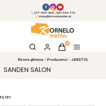
577-969-394
881-344-773
sklep@kornelomeble.pl
Otwórz wyszukiwarkę
Produkty w koszyku: 0. Zoba
Strona główna
Producenci
JARSTOL
SANDEN SALON
FILTRY