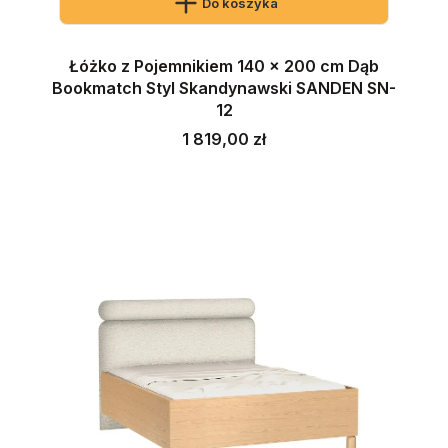
Do koszyka
Łóżko z Pojemnikiem 140 x 200 cm Dąb
Bookmatch Styl Skandynawski SANDEN SN-
12
Cena
1 819,00 zł