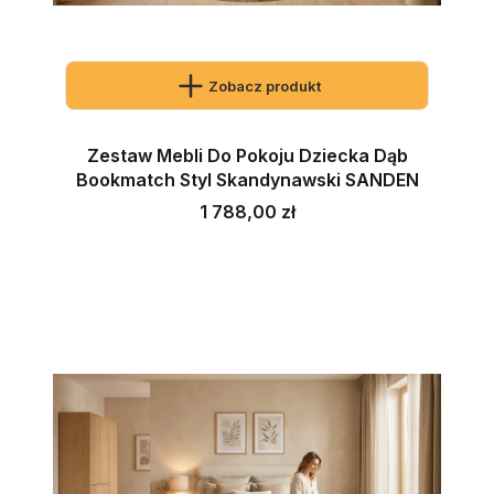
Zobacz produkt
Zestaw Mebli Do Pokoju Dziecka Dąb
Bookmatch Styl Skandynawski SANDEN
Cena
1 788,00 zł