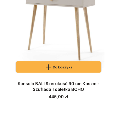
Do koszyka
Konsola BALI Szerokość 90 cm Kaszmir
Szuflada Toaletka BOHO
Cena
445,00 zł