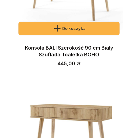
Do koszyka
Konsola BALI Szerokość 90 cm Biały
Szuflada Toaletka BOHO
Cena
445,00 zł