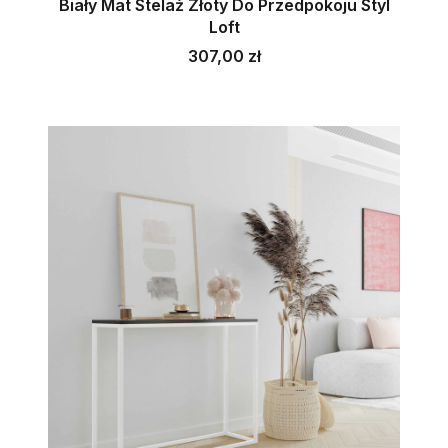
Biały Mat Stelaż Złoty Do Przedpokoju Styl
Loft
Cena
307,00 zł