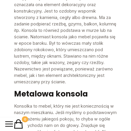
oznaczała ona element dekoracyjny oraz
konstrukcyjny. Jest to ozdobny wspornik
stworzony z kamienia, cegły albo drewna. Ma za
zadanie podpierać rzeźbę, gzyms, balkon, kolumnę
itp. Konsola to również podstawa w murze lub na
ścianie. Natomiast konsola jako mebel pojawiła się
w epoce baroku. Był to wówczas mały stolik
zdobiony rokokowo, który umieszczano pod
lustrem, między oknami. Stawiano na nim różne
ozdoby, takie jak wazony, zegary czy rzeźby.
Nazewnictwo jest powiązane, ponieważ zarówno
mebel, jak i ten element architektoniczny jest
umieszczany przy ścianie.
Metalowa konsola
Konsolka to mebel, który nie jest koniecznością w
naszym mieszkaniu. Jeśli myślimy o podstawowym
wyposażeniu jakiegoś pokoju, to chyba w ogóle
Produkty w koszyku: 0. Zobacz szczegóły
nie przychodzi nam on do głowy. Znajduje się