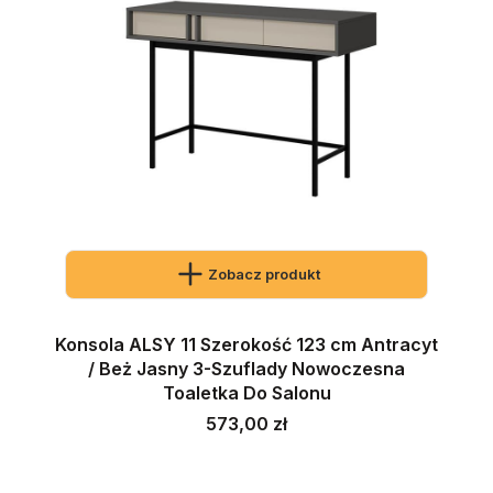
Zobacz produkt
Konsola ALSY 11 Szerokość 123 cm Antracyt
/ Beż Jasny 3-Szuflady Nowoczesna
Toaletka Do Salonu
Cena
573,00 zł