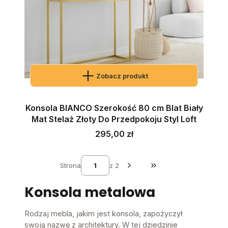
Zobacz produkt
Konsola BIANCO Szerokość 80 cm Blat Biały
Mat Stelaż Złoty Do Przedpokoju Styl Loft
Cena
295,00 zł
Strona
z 2
Przejdź do ostatniej st
Konsola metalowa
Rodzaj mebla, jakim jest konsola, zapożyczył
swoją nazwę z architektury. W tej dziedzinie