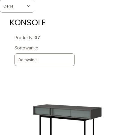
Cena
Koniec filtrów
KONSOLE
Produkty:
37
Lista produktów
Sortowanie:
Domyślne