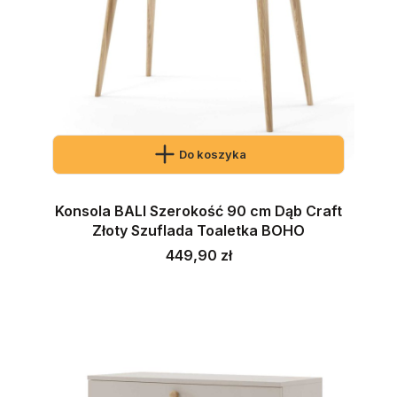
Do koszyka
Konsola BALI Szerokość 90 cm Dąb Craft
Złoty Szuflada Toaletka BOHO
Cena
449,90 zł