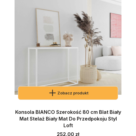
Zobacz produkt
Konsola BIANCO Szerokość 80 cm Blat Biały
Mat Stelaż Biały Mat Do Przedpokoju Styl
Loft
Cena
252,00 zł