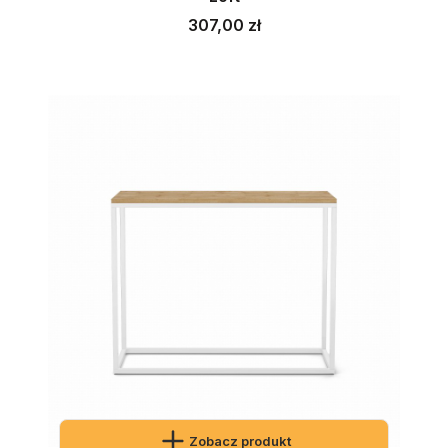
Cena
307,00 zł
Zobacz produkt