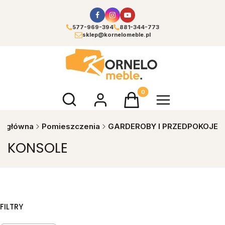
577-969-394
881-344-773
sklep@kornelomeble.pl
Otwórz wyszukiwarkę
Produkty w koszyku: 0. Zoba
na główna
Pomieszczenia
GARDEROBY I PRZEDPOKOJE
KONSOLE
FILTRY