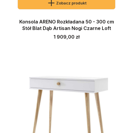
Zobacz produkt
Konsola ARENO Rozkładana 50 - 300 cm
Stół Blat Dąb Artisan Nogi Czarne Loft
Cena
1 909,00 zł