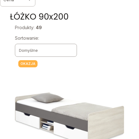
Koniec filtrów
ŁÓŻKO 90x200
Produkty:
49
Lista produktów
Sortowanie:
Domyślne
OKAZJA