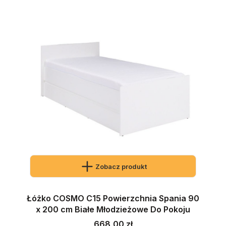
Zobacz produkt
Łóżko COSMO C15 Powierzchnia Spania 90
x 200 cm Białe Młodzieżowe Do Pokoju
Cena
668,00 zł