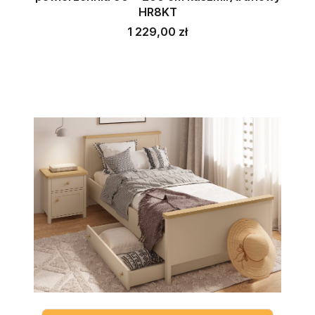
HR8KT
Cena
1 229,00 zł