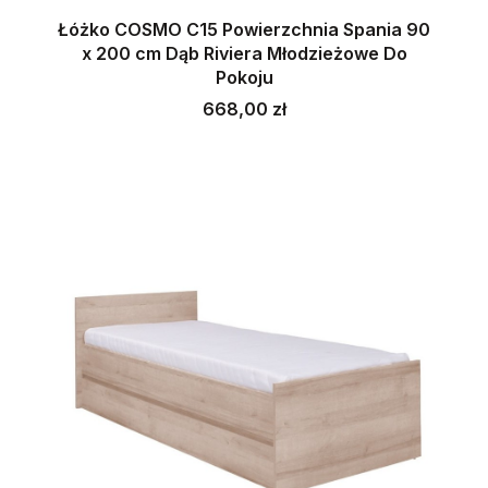
Łóżko COSMO C15 Powierzchnia Spania 90
x 200 cm Dąb Riviera Młodzieżowe Do
Pokoju
Cena
668,00 zł