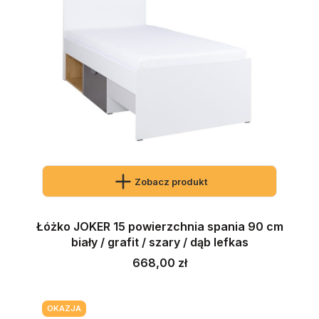
Zobacz produkt
Łóżko JOKER 15 powierzchnia spania 90 cm
biały / grafit / szary / dąb lefkas
Cena
668,00 zł
OKAZJA