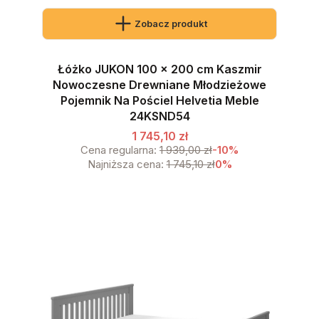
Zobacz produkt
Łóżko JUKON 100 x 200 cm Kaszmir
Nowoczesne Drewniane Młodzieżowe
Pojemnik Na Pościel Helvetia Meble
24KSND54
1 745,10 zł
Cena regularna:
1 939,00 zł
-10%
Najniższa cena:
1 745,10 zł
0%