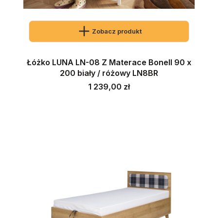
Zobacz produkt
Łóżko LUNA LN-08 Z Materace Bonell 90 x
200 biały / różowy LN8BR
Cena
1 239,00 zł