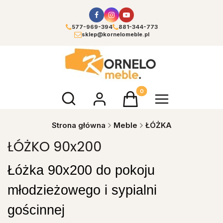
577-969-394
881-344-773
sklep@kornelomeble.pl
Otwórz wyszukiwarkę
Produkty w koszyku: 0. Zoba
Strona główna
Meble
ŁÓŻKA
ŁÓŻKO 90x200
Łóżka 90x200 do pokoju
młodzieżowego i sypialni
gościnnej