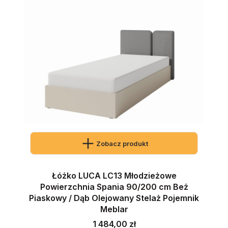
Zobacz produkt
Łóżko LUCA LC13 Młodzieżowe
Powierzchnia Spania 90/200 cm Beż
Piaskowy / Dąb Olejowany Stelaż Pojemnik
Meblar
Cena
1 484,00 zł