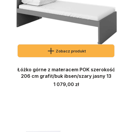
Zobacz produkt
Łóżko górne z materacem POK szerokość
206 cm grafit/buk ibsen/szary jasny 13
Cena
1 079,00 zł