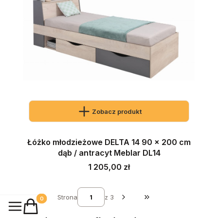
Zobacz produkt
Łóżko młodzieżowe DELTA 14 90 x 200 cm
dąb / antracyt Meblar DL14
Cena
1 205,00 zł
Strona
z 3
Przejdź do ostatniej st
Produkty w koszyku: 0. Zobacz szczegóły