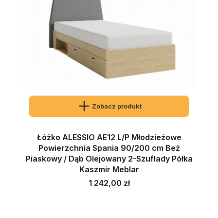
Zobacz produkt
Łóżko ALESSIO AE12 L/P Młodzieżowe
Powierzchnia Spania 90/200 cm Beż
Piaskowy / Dąb Olejowany 2-Szuflady Półka
Kaszmir Meblar
Cena
1 242,00 zł