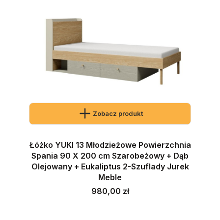
Zobacz produkt
Łóżko YUKI 13 Młodzieżowe Powierzchnia
Spania 90 X 200 cm Szarobeżowy + Dąb
Olejowany + Eukaliptus 2-Szuflady Jurek
Meble
Cena
980,00 zł