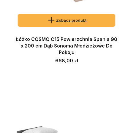
Zobacz produkt
Łóżko COSMO C15 Powierzchnia Spania 90
x 200 cm Dąb Sonoma Młodzieżowe Do
Pokoju
Cena
668,00 zł