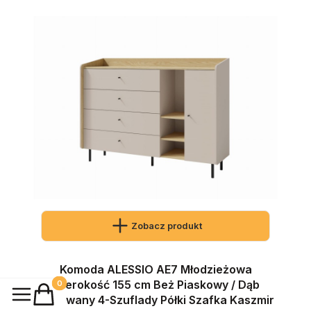
Zobacz produkt
Komoda ALESSIO AE7 Młodzieżowa
Szerokość 155 cm Beż Piaskowy / Dąb
Produkty w koszyku: 0. Zobacz szczegóły
Olejowany 4-Szuflady Półki Szafka Kaszmir