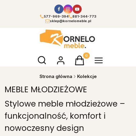
577-969-394
881-344-773
sklep@kornelomeble.pl
Otwórz wyszukiwarkę
Produkty w koszyku: 0. Zoba
Strona główna
Kolekcje
MEBLE MŁODZIEŻOWE
Stylowe meble młodzieżowe –
funkcjonalność, komfort i
nowoczesny design