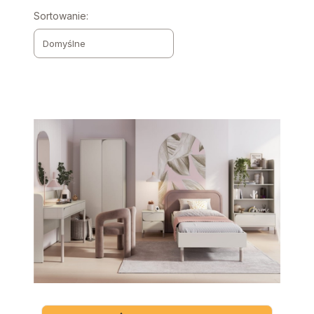
Lista produktów
Sortowanie:
Domyślne