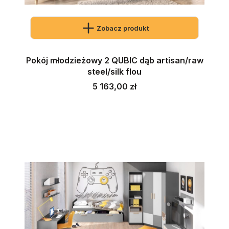
Zobacz produkt
Pokój młodzieżowy 2 QUBIC dąb artisan/raw
steel/silk flou
Cena
5 163,00 zł