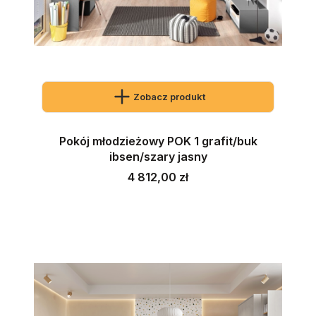
Zobacz produkt
Pokój młodzieżowy POK 1 grafit/buk
ibsen/szary jasny
Cena
4 812,00 zł