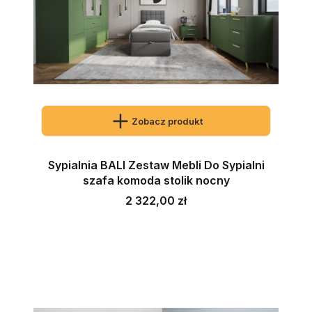
Zobacz produkt
Sypialnia BALI Zestaw Mebli Do Sypialni
szafa komoda stolik nocny
Cena
2 322,00 zł