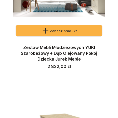
Zobacz produkt
Zestaw Mebli Młodzieżowych YUKI
Szarobeżowy + Dąb Olejowany Pokój
Dziecka Jurek Meble
Cena
2 822,00 zł