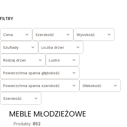
FILTRY
Cena
Szerokość
Wysokość
Szuflady
Liczba drzwi
Rodzaj drzwi
Lustro
Powierzchnia spania głębokość
Powierzchnia spania szerokość
Głebokość
Szerokość
Koniec filtrów
MEBLE MŁODZIEŻOWE
Produkty:
852