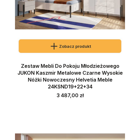
Zobacz produkt
Zestaw Mebli Do Pokoju Młodzieżowego
JUKON Kaszmir Metalowe Czarne Wysokie
Nóżki Nowoczesny Helvetia Meble
24KSND19+22+34
Cena
3 487,00 zł