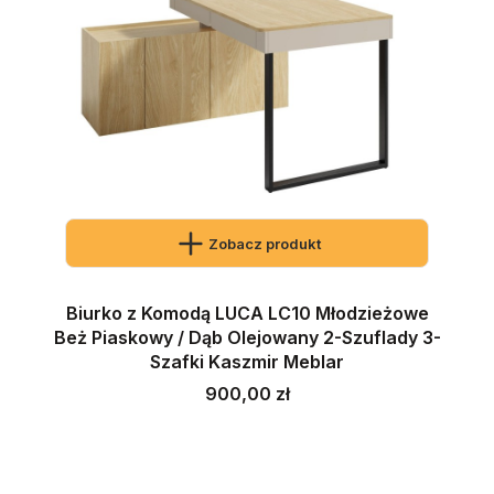
Zobacz produkt
Biurko z Komodą LUCA LC10 Młodzieżowe
Beż Piaskowy / Dąb Olejowany 2-Szuflady 3-
Szafki Kaszmir Meblar
Cena
900,00 zł