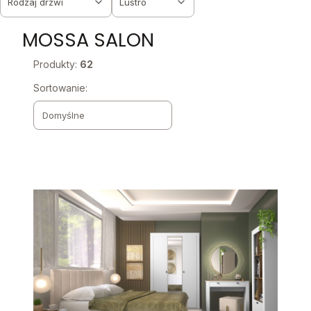
Rodzaj drzwi
Lustro
Koniec filtrów
MOSSA SALON
Produkty:
62
Lista produktów
Sortowanie:
Domyślne