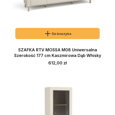
Do koszyka
SZAFKA RTV MOSSA M08 Uniwersalna
Szerokość 177 cm Kaszmirowa Dąb Whisky
Cena
612,00 zł