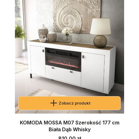
Zobacz produkt
KOMODA MOSSA M07 Szerokość 177 cm
Biała Dąb Whisky
Cena
810,00 zł