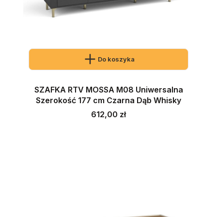
Do koszyka
SZAFKA RTV MOSSA M08 Uniwersalna
Szerokość 177 cm Czarna Dąb Whisky
Cena
612,00 zł