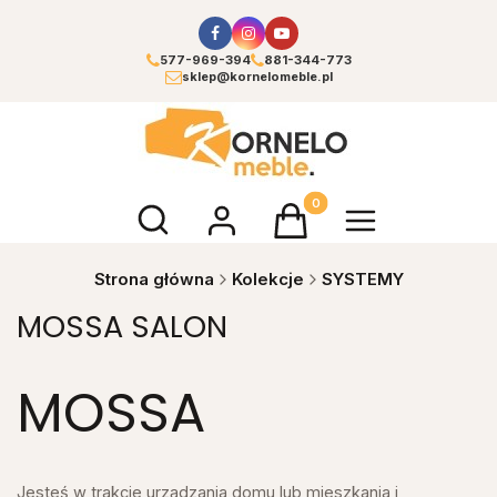
577-969-394
881-344-773
sklep@kornelomeble.pl
Otwórz wyszukiwarkę
Produkty w koszyku: 0. Zoba
Strona główna
Kolekcje
SYSTEMY
MOSSA SALON
MOSSA
Jesteś w trakcie urządzania domu lub mieszkania i