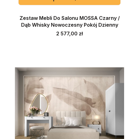
Zestaw Mebli Do Salonu MOSSA Czarny /
Dąb Whisky Nowoczesny Pokój Dzienny
Cena
2 577,00 zł