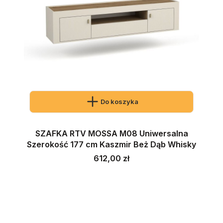
Do koszyka
SZAFKA RTV MOSSA M08 Uniwersalna
Szerokość 177 cm Kaszmir Beż Dąb Whisky
Cena
612,00 zł