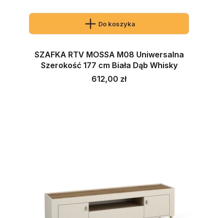
Do koszyka
SZAFKA RTV MOSSA M08 Uniwersalna
Szerokość 177 cm Biała Dąb Whisky
Cena
612,00 zł