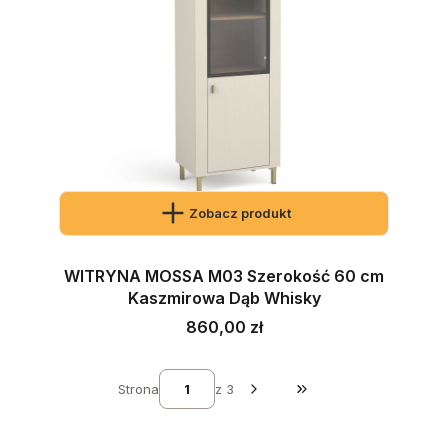
Zobacz produkt
WITRYNA MOSSA M03 Szerokość 60 cm
Kaszmirowa Dąb Whisky
Cena
860,00 zł
Strona
z 3
Przejdź do ostatniej st