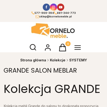
577-969-394
881-344-773
sklep@kornelomeble.pl
Otwórz wyszukiwarkę
Produkty w koszyku: 0. Zoba
Strona główna
Kolekcje
SYSTEMY
GRANDE SALON MEBLAR
Kolekcja GRANDE
Kolekcja mebli Grande do salonu to doskonała propozycja