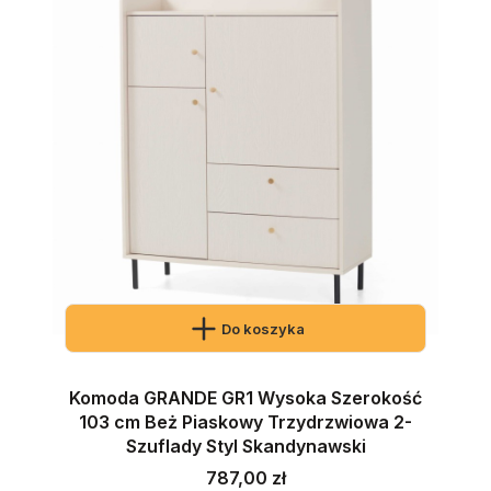
Do koszyka
Komoda GRANDE GR1 Wysoka Szerokość
103 cm Beż Piaskowy Trzydrzwiowa 2-
Szuflady Styl Skandynawski
Cena
787,00 zł