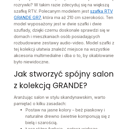
rozrywki? W takim razie zdecyduj się na większą
szafkę RTV. Polecanym modelem jest
szafka RTV
GRANDE GR7
, która ma aż 210 cm szerokości. Ten
model wyposażony jest w dwie szafki i dwie
szuflady, dzięki czemu doskonale sprawdzi się w
domach i mieszkaniach osób posiadających
rozbudowane zestawy audio-video. Model szafki z
tej kolekcji ułatwia znaleźć miejsce na wszystkie
akcesoria multimedialne i dba o to, by okablowanie
było niewidoczne.
Jak stworzyć spójny salon
z kolekcją GRANDE?
Aranżując salon w stylu skandynawskim, warto
pamiętać o kilku zasadach:
Postaw na jasne kolory – beż piaskowy i
naturalne drewno świetnie komponują się z
bielą i szarością.
Łącz różne funkcje – połącz większe