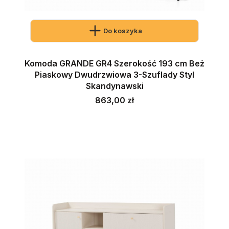
Do koszyka
Komoda GRANDE GR4 Szerokość 193 cm Beż
Piaskowy Dwudrzwiowa 3-Szuflady Styl
Skandynawski
Cena
863,00 zł