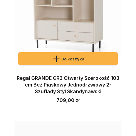
Do koszyka
Regał GRANDE GR3 Otwarty Szerokość 103
cm Beż Piaskowy Jednodrzwiowy 2-
Szuflady Styl Skandynawski
Cena
709,00 zł