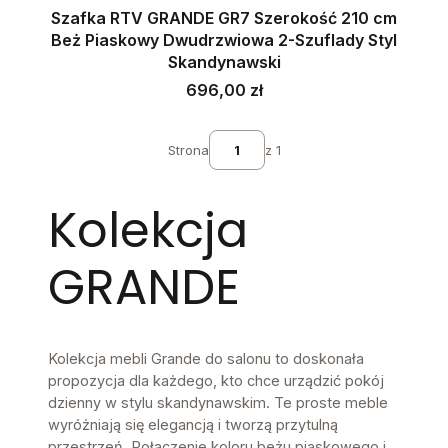
Szafka RTV GRANDE GR7 Szerokość 210 cm
Beż Piaskowy Dwudrzwiowa 2-Szuflady Styl
Skandynawski
Cena
696,00 zł
Strona
z 1
Kolekcja
GRANDE
Kolekcja mebli Grande do salonu to doskonała
propozycja dla każdego, kto chce urządzić pokój
dzienny w stylu skandynawskim. Te proste meble
wyróżniają się elegancją i tworzą przytulną
przestrzeń. Połączenie koloru beżu piaskowego i