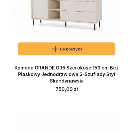
Do koszyka
Komoda GRANDE GR5 Szerokość 153 cm Beż
Piaskowy Jednodrzwiowa 3-Szuflady Styl
Skandynawski
Cena
750,00 zł