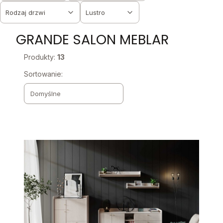
Rodzaj drzwi
Lustro
Koniec filtrów
GRANDE SALON MEBLAR
Produkty:
13
Lista produktów
Sortowanie:
Domyślne