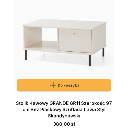
Do koszyka
Stolik Kawowy GRANDE GR11 Szerokość 97
cm Beż Piaskowy Szuflada Ława Styl
Skandynawski
Cena
388,00 zł