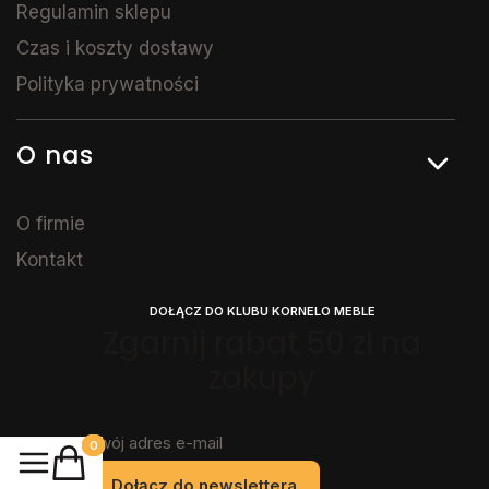
Regulamin sklepu
Czas i koszty dostawy
Polityka prywatności
O nas
O firmie
Kontakt
DOŁĄCZ DO KLUBU KORNELO MEBLE
Zgarnij rabat 50 zł na
zakupy
Twój adres e-mail
Produkty w koszyku: 0. Zobacz szczegóły
Dołącz do newslettera