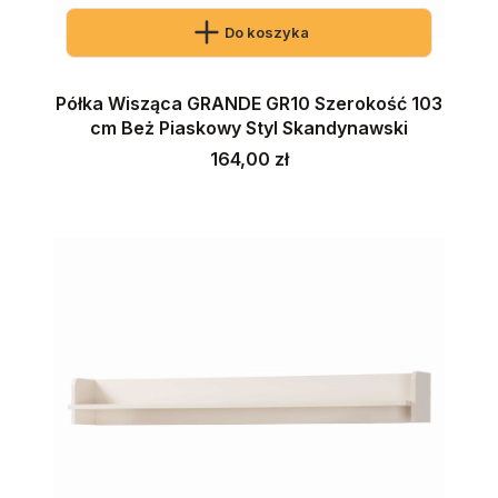
Do koszyka
Półka Wisząca GRANDE GR10 Szerokość 103
cm Beż Piaskowy Styl Skandynawski
Cena
164,00 zł