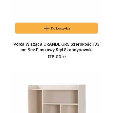
Do koszyka
Półka Wisząca GRANDE GR9 Szerokość 133
cm Beż Piaskowy Styl Skandynawski
Cena
178,00 zł