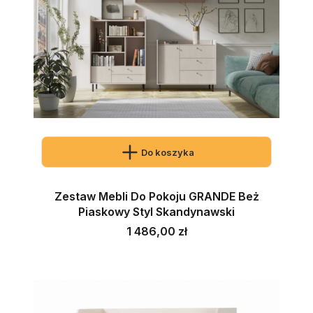
Do koszyka
Zestaw Mebli Do Pokoju GRANDE Beż
Piaskowy Styl Skandynawski
Cena
1 486,00 zł