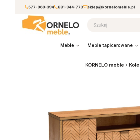
577-969-394
881-344-773
sklep@kornelomeble.pl
meble
meble tapicerowane
KORNELO meble
Kole