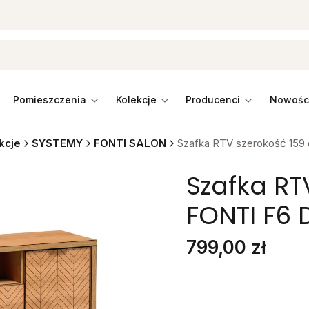
pomieszczenia
kolekcje
producenci
kcje
SYSTEMY
FONTI SALON
Szafka RTV szerokość 159
Szafka RT
FONTI F6
Cena
799,00 zł
Stwórz swój wymarzon
Poszczególne warianty mo