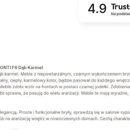
4.9
Na podsta
FONTI F6 Dąb Karmel
t dąb karmel. Meble z niepowtarzalnym, czarnym wykończeniem br
uralny, ciepły, karmelowy kolor, będzie pasował do każdego wnęt
ble zdobi wzór na frontach w postaci czarnej jodełki. Zdobienia
li sprawia, że pasują do wielu aranżacji. Meble te mają wyraźne,
gancją. Proste i funkcjonalne bryły, sprawdzą się w salonie sypialni
posób na aranżację wnętrz w nowoczesnych domach. Cechą charakte