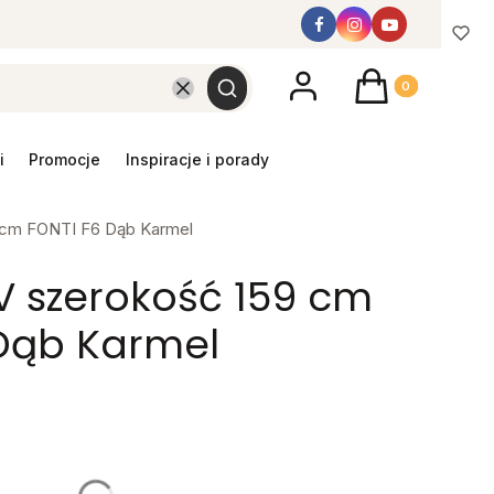
Produkty w koszyk
Wyczyść
Szukaj
promocje
inspiracje i porady
 cm FONTI F6 Dąb Karmel
V szerokość 159 cm
 Dąb Karmel
y mebel
gą różnić się ceną