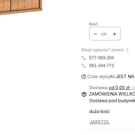
METALOWE NOGI
*
Wybierz
Ilość
szt.
Masz pytania? dzwoń :)
577-969-394
881-344-773
Czas wysyłki:
JEST NA
Dostawa
od 0,00 zł
-
ZAMÓWIENIA WIELK
Dostawa pod budynek!
duża ilość
JARSTOL