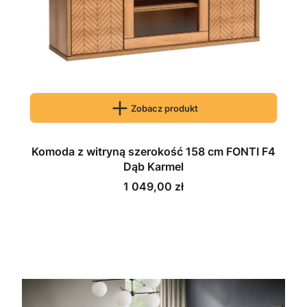
Zobacz produkt
Komoda z witryną szerokość 158 cm FONTI F4
Dąb Karmel
Cena
1 049,00 zł