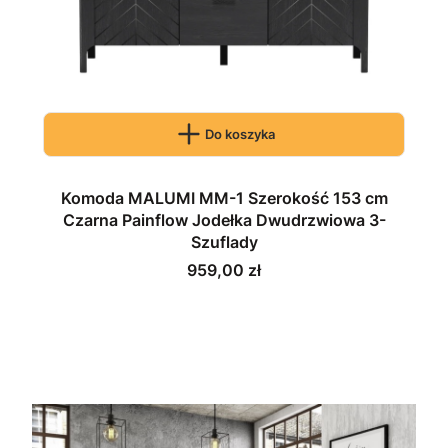
Do koszyka
Komoda MALUMI MM-1 Szerokość 153 cm
Czarna Painflow Jodełka Dwudrzwiowa 3-
Szuflady
Cena
959,00 zł