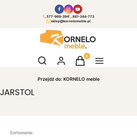
577-969-394
881-344-773
sklep@kornelomeble.pl
Otwórz wyszukiwarkę
Produkty w koszyku: 0. Zoba
Przejdź do:
KORNELO meble
JARSTOL
Lista produktów
Sortowanie: