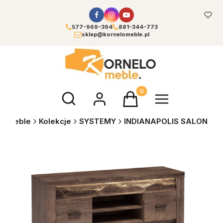
577-969-394
881-344-773
sklep@kornelomeble.pl
Otwórz wyszukiwarkę
Produkty w koszyku: 0. Zoba
O meble
Kolekcje
SYSTEMY
INDIANAPOLIS SALON