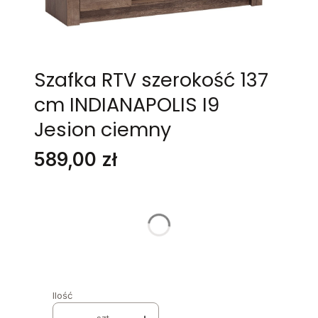
Szafka RTV szerokość 137
cm INDIANAPOLIS I9
Jesion ciemny
Cena
589,00 zł
Stwórz swój wymarzony mebel
Poszczególne warianty mogą różnić się ceną
LED BLAT
*
Wybierz
Ilość