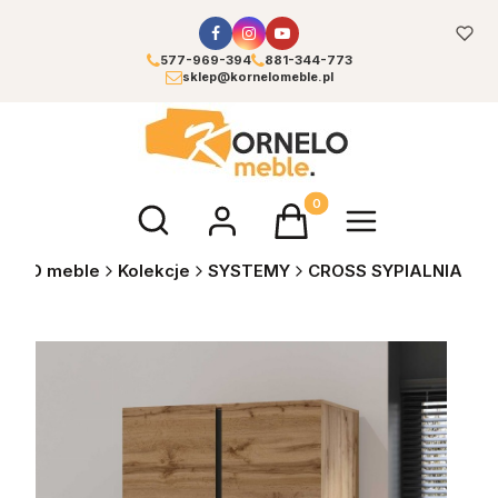
577-969-394
881-344-773
sklep@kornelomeble.pl
Otwórz wyszukiwarkę
Produkty w koszyku: 0. Zoba
NELO meble
Kolekcje
SYSTEMY
CROSS SYPIALNIA