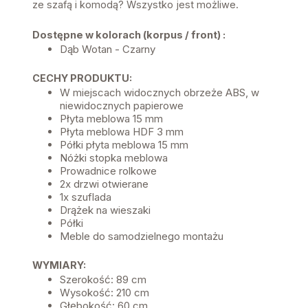
ze szafą i komodą? Wszystko jest możliwe.
Dostępne w kolorach (korpus / front) :
Dąb Wotan - Czarny
CECHY PRODUKTU:
W miejscach widocznych obrzeże ABS, w
niewidocznych papierowe
Płyta meblowa 15 mm
Płyta meblowa HDF 3 mm
Półki płyta meblowa 15 mm
Nóżki stopka meblowa
Prowadnice rolkowe
2x drzwi otwierane
1x szuflada
Drążek na wieszaki
Półki
Meble do samodzielnego montażu
WYMIARY:
Szerokość: 89 cm
Wysokość: 210 cm
Głębokość: 60 cm