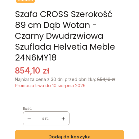
Szafa CROSS Szerokość
89 cm Dąb Wotan -
Czarny Dwudrzwiowa
Szuflada Helvetia Meble
24N6MY18
854,10 zł
Najniższa cena z 30 dni przed obniżką:
854,10 zł
Promocja trwa do 10 sierpnia 2026
Ilość
szt.
Dodaj do koszyka