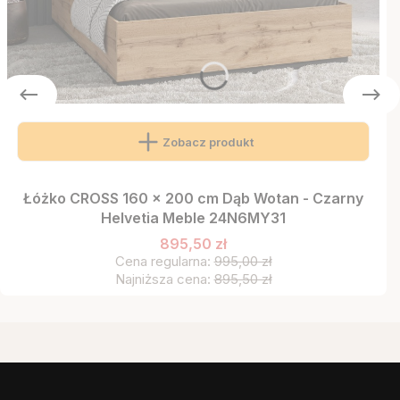
Zobacz produkt
Łóżko CROSS 160 x 200 cm Dąb Wotan - Czarny
Helvetia Meble 24N6MY31
895,50 zł
Cena regularna:
995,00 zł
Najniższa cena:
895,50 zł