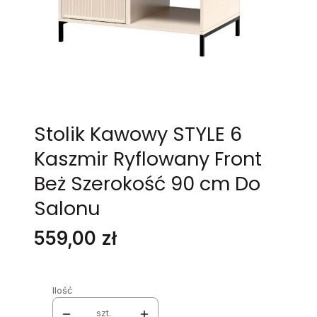
Stolik Kawowy STYLE 6
Kaszmir Ryflowany Front
Beż Szerokość 90 cm Do
Salonu
Cena
559,00 zł
Ilość
szt.