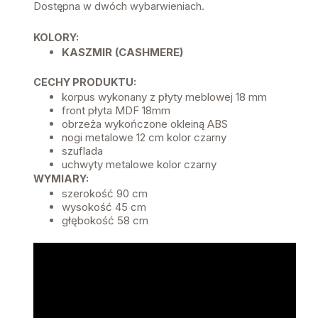
Dostępna w dwóch wybarwieniach.
KOLORY:
KASZMIR (CASHMERE)
CECHY PRODUKTU:
korpus wykonany z płyty meblowej 18 mm
front płyta MDF 18mm
obrzeża wykończone okleiną ABS
nogi metalowe 12 cm kolor czarny
szuflada
uchwyty metalowe kolor czarny
WYMIARY:
szerokość 90 cm
wysokość 45 cm
głębokość 58 cm