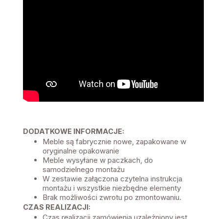
DODATKOWE INFORMACJE:
Meble są fabrycznie nowe, zapakowane w
oryginalne opakowanie
Meble wysyłane w paczkach, do
samodzielnego montażu
W zestawie załączona czytelna instrukcja
montażu i wszystkie niezbędne elementy
Brak możliwości zwrotu po zmontowaniu.
CZAS REALIZACJI:
Czas realizacji zamówienia uzależniony jest