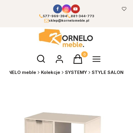
577-969-394
881-344-773
sklep@kornelomeble.pl
Otwórz wyszukiwarkę
Produkty w koszyku: 0. Zoba
KORNELO meble
Kolekcje
SYSTEMY
STYLE SALON