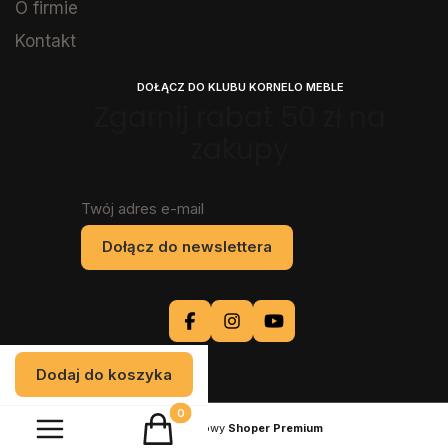
O firmie
Kontakt
DOŁĄCZ DO KLUBU KORNELO MEBLE
Zgarnij rabat 50 zł na
zakupy
Twój adres e-mail
Dołącz do newslettera
Dodaj do koszyka
Produkty w koszyku: 0. Zobacz szczegóły
Sklep internetowy
Shoper Premium