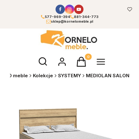
577-969-394
881-344-773
sklep@kornelomeble.pl
Otwórz wyszukiwarkę
Produkty w koszyku: 0. Zoba
NELO meble
Kolekcje
SYSTEMY
MEDIOLAN SALON