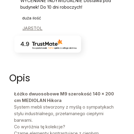
WYCENIANE INDYWIDUALNIE Dostawa pod
budynek! Do 10 dni roboczych!
duża ilość
JARSTOL
4.9
Na podstawie
1412
opinii
z całego okresu
Opis
Łóżko dwuosobowe M9 szerokość 140 x 200
cm MEDIOLAN Hikora
System mebli stworzony z myślą o sympatykach
stylu industrialnego, przełamanego ciepłymi
barwami.
Co wyróżnia tę kolekcje?
Czarne elementy kontrastujące z ciepłym