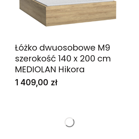
Łóżko dwuosobowe M9
szerokość 140 x 200 cm
MEDIOLAN Hikora
Cena
1 409,00 zł
Stwórz swój wymarzony mebel
Poszczególne warianty mogą różnić się ceną
LED
*
Wybierz
DESKA
*