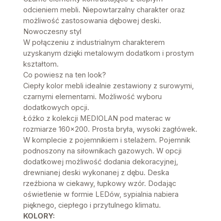
odcieniem mebli. Niepowtarzalny charakter oraz
możliwość zastosowania dębowej deski.
Nowoczesny styl
W połączeniu z industrialnym charakterem
uzyskanym dzięki metalowym dodatkom i prostym
kształtom.
Co powiesz na ten look?
Ciepły kolor mebli idealnie zestawiony z surowymi,
czarnymi elementami. Możliwość wyboru
dodatkowych opcji.
Łóżko z kolekcji MEDIOLAN pod materac w
rozmiarze 160×200. Prosta bryła, wysoki zagłówek.
W komplecie z pojemnikiem i stelażem. Pojemnik
podnoszony na siłownikach gazowych. W opcji
dodatkowej możliwość dodania dekoracyjnej,
drewnianej deski wykonanej z dębu. Deska
rzeźbiona w ciekawy, łupkowy wzór. Dodając
oświetlenie w formie LEDów, sypialnia nabiera
pięknego, ciepłego i przytulnego klimatu.
KOLORY: