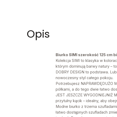
Opis
Biurko SIMI szerokość 125 cm b
Kolekcja SIMI to klasyka w kolorac
którym dominują barwy natury – t
DOBRY DESIGN to podstawa. Lubis
nowoczesny styl całego pokoju.
Potrzebujesz NAPRAWDĘDUŻO MIEJS
półkami, a do tego dwie łatwo do
JEST JESZCZE WYGODNIEJNIŻ MYŚLI
przytulny kącik – idealny, aby obej
Modne biurko z trzema szufladami
łatwo dostępnych szufladach zmie