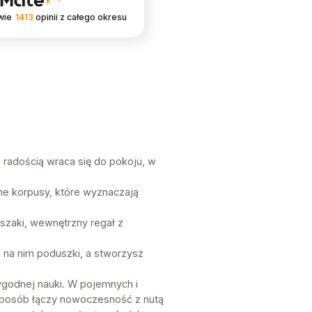
wie
1413
opinii
z całego okresu
ą radością wraca się do pokoju, w
e korpusy, które wyznaczają
zaki, wewnętrzny regał z
na nim poduszki, a stworzysz
ygodnej nauki. W pojemnych i
 sposób łączy nowoczesność z nutą