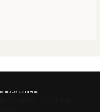
 DO KLUBU KORNELO MEBLE
rnij rabat 50 zł na
kupy