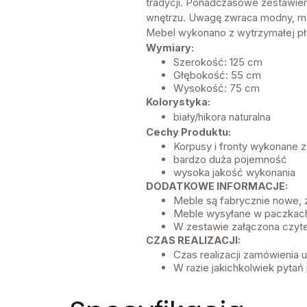
tradycji. Ponadczasowe zestawieni
wnętrzu. Uwagę zwraca modny, masy
Mebel wykonano z wytrzymałej pł
Wymiary:
Szerokość: 125 cm
Głębokość: 55 cm
Wysokość: 75 cm
Kolorystyka:
biały/hikora naturalna
Cechy Produktu:
Korpusy i fronty wykonane 
bardzo duża pojemność
wysoka jakość wykonania
DODATKOWE INFORMACJE:
Meble są fabrycznie nowe,
Meble wysyłane w paczkach
W zestawie załączona czyte
CZAS REALIZACJI:
Czas realizacji zamówienia
W razie jakichkolwiek pytań 