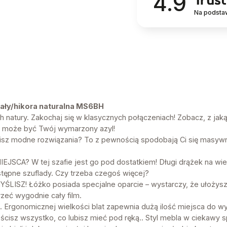
4.9
Na podsta
iały/hikora naturalna MS6BH
h natury. Zakochaj się w klasycznych połączeniach! Zobacz, z jak
o może być Twój wymarzony azyl!
z modne rozwiązania? To z pewnością spodobają Ci się masywn
CA? W tej szafie jest go pod dostatkiem! Długi drążek na wies
stępne szuflady. Czy trzeba czegoś więcej?
SZ! Łóżko posiada specjalne oparcie – wystarczy, że ułożysz 
rzeć wygodnie cały film.
. Ergonomicznej wielkości blat zapewnia dużą ilość miejsca do w
ścisz wszystko, co lubisz mieć pod ręką.. Styl mebla w ciekawy