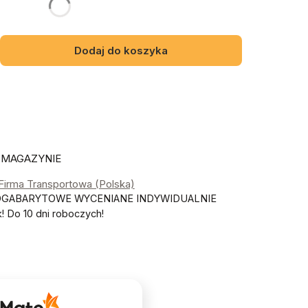
gą różnić się ceną
Dodaj do koszyka
 MAGAZYNIE
 Firma Transportowa (Polska)
OGABARYTOWE WYCENIANE INDYWIDUALNIE
 Do 10 dni roboczych!