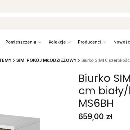
pomieszczenia
kolekcje
producenci
TEMY
SIMI POKÓJ MŁODZIEŻOWY
Biurko SIMI 6 szerokość
Biurko SIM
cm biały/
MS6BH
Cena
659,00 zł
Stwórz swój wymarzon