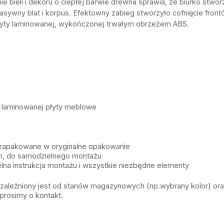
e bieli i dekoru o ciepłej barwie drewna sprawia, że biurko stwo
wny blat i korpus. Efektowny zabieg stworzyło cofnięcie frontów
yty laminowanej, wykończonej trwałym obrzeżem ABS.
z laminowanej płyty meblowe
 zapakowane w oryginalne opakowanie
, do samodzielnego montażu
lna instrukcja montażu i wszystkie niezbędne elementy
 uzależniony jest od stanów magazynowych (np.wybrany kolor) or
prosimy o kontakt.