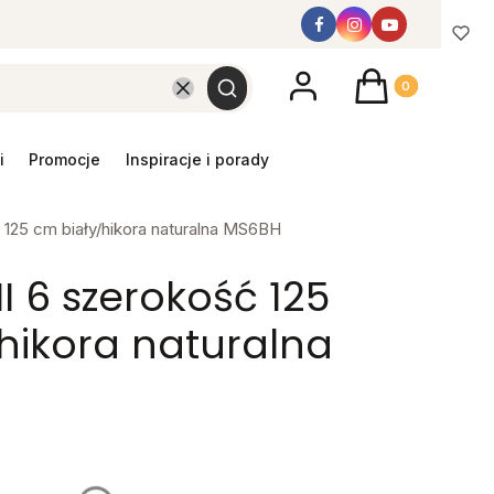
Produkty w koszyk
Wyczyść
Szukaj
promocje
inspiracje i porady
 125 cm biały/hikora naturalna MS6BH
I 6 szerokość 125
hikora naturalna
y mebel