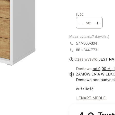
Poszczególne warianty mo
Ilość
szt.
Masz pytania? dzwoń :)
577-969-394
881-344-773
Czas wysyłki:
JEST NA
Dostawa
od 0,00 zł
-
ZAMÓWIENIA WIELK
Dostawa pod budynek!
duża ilość
LENART MEBLE