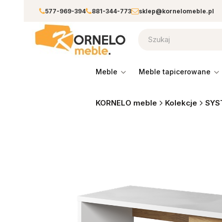
577-969-394
881-344-773
sklep@kornelomeble.pl
meble
meble tapicerowane
KORNELO meble
Kolekcje
SYS