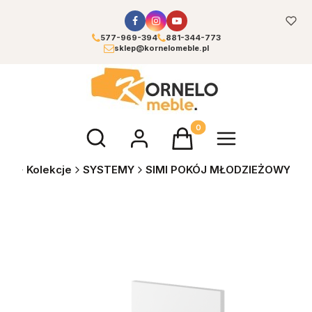
577-969-394
881-344-773
sklep@kornelomeble.pl
Otwórz wyszukiwarkę
Produkty w koszyku: 0. Zoba
ble
Kolekcje
SYSTEMY
SIMI POKÓJ MŁODZIEŻOWY