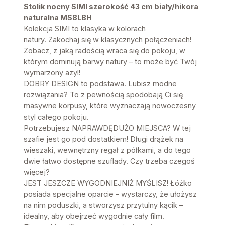
Stolik nocny SIMI szerokość 43 cm biały/hikora
naturalna MS8LBH
Kolekcja SIMI to klasyka w kolorach
natury. Zakochaj się w klasycznych połączeniach!
Zobacz, z jaką radością wraca się do pokoju, w
którym dominują barwy natury – to może być Twój
wymarzony azyl!
DOBRY DESIGN to podstawa. Lubisz modne
rozwiązania? To z pewnością spodobają Ci się
masywne korpusy, które wyznaczają nowoczesny
styl całego pokoju.
Potrzebujesz NAPRAWDĘDUŻO MIEJSCA? W tej
szafie jest go pod dostatkiem! Długi drążek na
wieszaki, wewnętrzny regał z półkami, a do tego
dwie łatwo dostępne szuflady. Czy trzeba czegoś
więcej?
JEST JESZCZE WYGODNIEJNIŻ MYŚLISZ! Łóżko
posiada specjalne oparcie – wystarczy, że ułożysz
na nim poduszki, a stworzysz przytulny kącik –
idealny, aby obejrzeć wygodnie cały film.