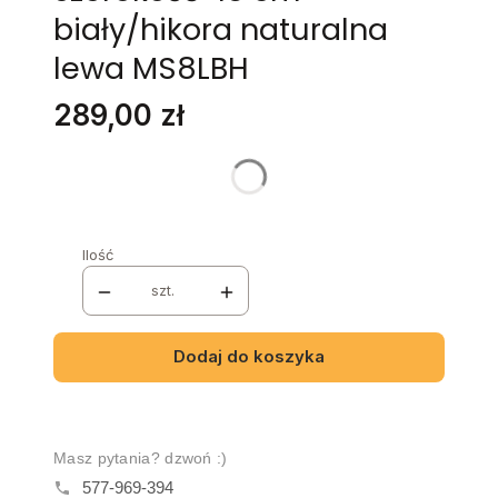
biały/hikora naturalna
lewa MS8LBH
Cena
289,00 zł
Stwórz swój wymarzony mebel
Poszczególne warianty mogą różnić się ceną
Ilość
szt.
Dodaj do koszyka
Masz pytania? dzwoń :)
577-969-394