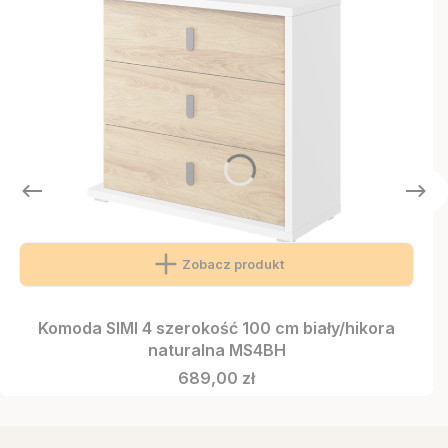
Zobacz produkt
Komoda SIMI 4 szerokość 100 cm biały/hikora
naturalna MS4BH
Cena
689,00 zł