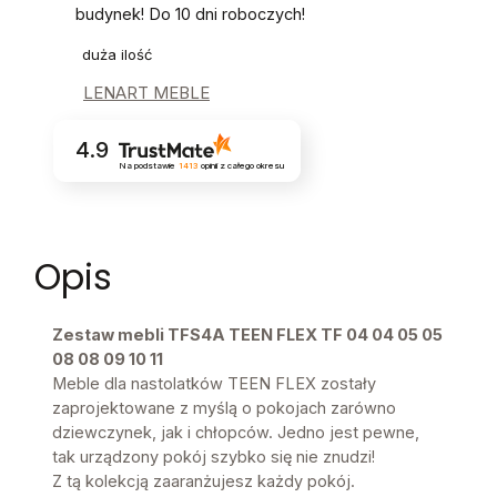
budynek! Do 10 dni roboczych!
duża ilość
LENART MEBLE
4.9
Na podstawie
1413
opinii
z całego okresu
Opis
Zestaw mebli TFS4A TEEN FLEX TF 04 04 05 05
08 08 09 10 11
Meble dla nastolatków TEEN FLEX zostały
zaprojektowane z myślą o pokojach zarówno
dziewczynek, jak i chłopców. Jedno jest pewne,
tak urządzony pokój szybko się nie znudzi!
Z tą kolekcją zaaranżujesz każdy pokój.