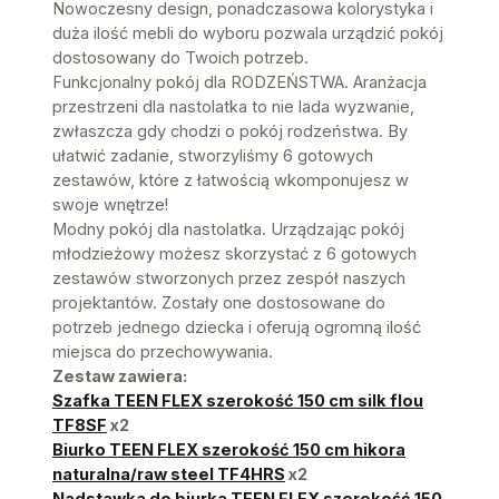
Nowoczesny design, ponadczasowa kolorystyka i
duża ilość mebli do wyboru pozwala urządzić pokój
dostosowany do Twoich potrzeb.
Funkcjonalny pokój dla RODZEŃSTWA. Aranżacja
przestrzeni dla nastolatka to nie lada wyzwanie,
zwłaszcza gdy chodzi o pokój rodzeństwa. By
ułatwić zadanie, stworzyliśmy 6 gotowych
zestawów, które z łatwością wkomponujesz w
swoje wnętrze!
Modny pokój dla nastolatka. Urządzając pokój
młodzieżowy możesz skorzystać z 6 gotowych
zestawów stworzonych przez zespół naszych
projektantów. Zostały one dostosowane do
potrzeb jednego dziecka i oferują ogromną ilość
miejsca do przechowywania.
Zestaw zawiera:
Szafka TEEN FLEX szerokość 150 cm silk flou
TF8SF
x2
Biurko TEEN FLEX szerokość 150 cm hikora
naturalna/raw steel TF4HRS
x2
Nadstawka do biurka TEEN FLEX szerokość 150