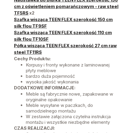
cm z oświetleniem pomarańczowym - raw steel
TF5RS
x2
Szafka wisząca TEEN FLEX szerokość 150 cm
silk flou TF9SF
Szafka wisząca TEEN FLEX szerokość 110 cm
silk flou TF10SF
Półka wisząca TEEN FLEX szerokość 27 cm raw
steel TF11RS
Cechy Produktu:
Korpusy i fronty wykonane z laminowanej
płyty meblowe
bardzo duża pojemność
wysoka jakość wykonania
DODATKOWE INFORMACJE:
Meble są fabrycznie nowe, zapakowane w
oryginalne opakowanie
Meble wysyłane w paczkach, do
samodzielnego montażu
W zestawie załączona czytelna instrukcja
montażu i wszystkie niezbędne elementy
CZAS REALIZACJI: