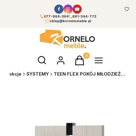
577-969-394
881-344-773
sklep@kornelomeble.pl
Otwórz wyszukiwarkę
Produkty w koszyku: 0. Zoba
Kolekcje
SYSTEMY
TEEN FLEX POKÓJ MŁODZIEŻOWY