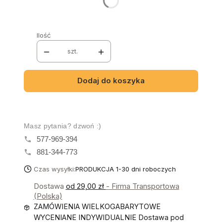
Poszczególne warianty mogą różnić się ceną
Ilość
szt.
Dodaj do koszyka
Masz pytania? dzwoń :)
577-969-394
881-344-773
Czas wysyłki:
PRODUKCJA 1-30 dni roboczych
Dostawa
od 29,00 zł
- Firma Transportowa
(Polska)
ZAMÓWIENIA WIELKOGABARYTOWE
WYCENIANE INDYWIDUALNIE Dostawa pod