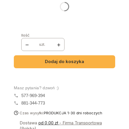
LED KLIPS
*
Wybierz
Ilość
szt.
Dodaj do koszyka
Masz pytania? dzwoń :)
577-969-394
881-344-773
Czas wysyłki:
PRODUKCJA 1-30 dni roboczych
Dostawa
od 0,00 zł
- Firma Transportowa
(Polska)