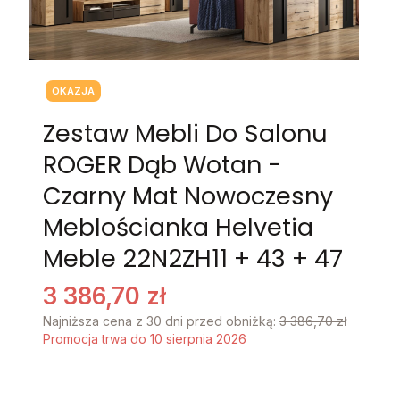
Tagi produktu
OKAZJA
Zestaw Mebli Do Salonu
ROGER Dąb Wotan -
Czarny Mat Nowoczesny
Meblościanka Helvetia
Meble 22N2ZH11 + 43 + 47
3 386,70 zł
Najniższa cena z 30 dni przed obniżką:
3 386,70 zł
Promocja trwa do 10 sierpnia 2026
Stwórz swój wymarzony mebel
Poszczególne warianty mogą różnić się ceną