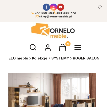
577-969-394
881-344-773
sklep@kornelomeble.pl
Otwórz wyszukiwarkę
Produkty w koszyku: 0. Zoba
KORNELO meble
Kolekcje
SYSTEMY
ROGER SALON