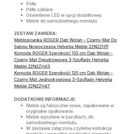
Półki
Półki szklane
Oświetlenie LED w opcji dodatkowej
Meble do samodzielnego montażu
ZESTAW ZAWIERA:
Meblościanka ROGER Dąb Wotan - Czarny Mat Do
Salonu Nowoczesna Helvetia Meble 22N2ZH11
Komoda ROGER Szerokość 132 cm Dąb Wotan -
Czarny Mat Dwudrzwiowa 3-Szuflady Helvetia
Meble 22N2ZH43
Komoda ROGER Szerokość 120 cm Dąb Wotan -
Czarny Mat Jednodrzwiowa 3-Szuflady Helvetia
Meble 22N2ZH47
DODATKOWE INFORMACJE:
Meble są fabrycznie nowe, zapakowane w
oryginalne opakowanie.
Meble wysyłane w paczkach, do
samodzielnego montażu.
W zestawie załączona czytelna instrukcja
montażu i wszystkie niezbędne elementy.