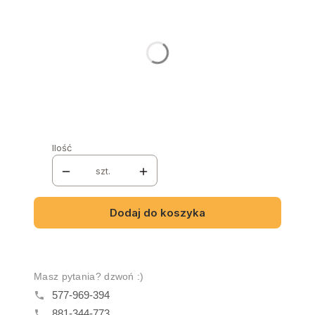
Poszczególne warianty mogą różnić się ceną
LED BLAT
*
Wybierz
LED PÓŁKI
*
Wybierz
Ilość
szt.
Dodaj do koszyka
Masz pytania? dzwoń :)
577-969-394
881-344-773