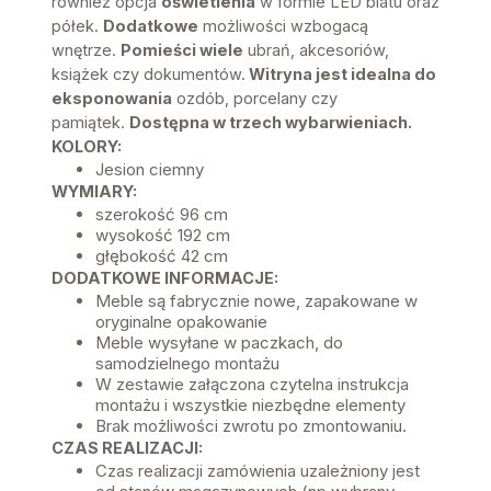
również opcja
oświetlenia
w formie LED blatu oraz
półek.
Dodatkowe
możliwości wzbogacą
wnętrze.
Pomieści wiele
ubrań, akcesoriów,
książek czy dokumentów.
Witryna jest idealna do
eksponowania
ozdób, porcelany czy
pamiątek.
Dostępna w trzech wybarwieniach.
KOLORY:
Jesion ciemny
WYMIARY:
szerokość 96 cm
wysokość 192 cm
głębokość 42 cm
DODATKOWE INFORMACJE:
Meble są fabrycznie nowe, zapakowane w
oryginalne opakowanie
Meble wysyłane w paczkach, do
samodzielnego montażu
W zestawie załączona czytelna instrukcja
montażu i wszystkie niezbędne elementy
Brak możliwości zwrotu po zmontowaniu.
CZAS REALIZACJI:
Czas realizacji zamówienia uzależniony jest