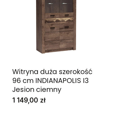
Witryna duża szerokość
96 cm INDIANAPOLIS I3
Jesion ciemny
Cena
1 149,00 zł
Stwórz swój wymarzony mebel