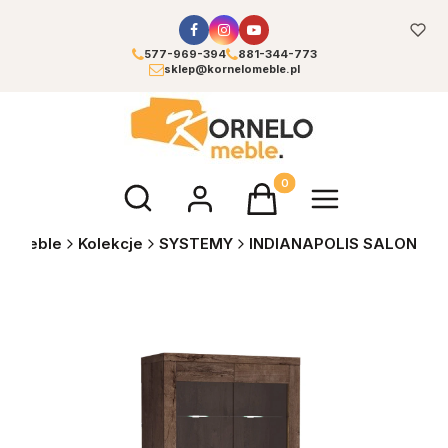
577-969-394
881-344-773
sklep@kornelomeble.pl
Otwórz wyszukiwarkę
Produkty w koszyku: 0. Zoba
O meble
Kolekcje
SYSTEMY
INDIANAPOLIS SALON