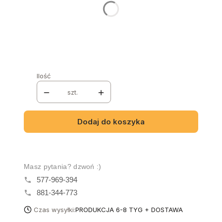
Wybierz
Nazwa i numer tkaniny
Opcjonalne
Ilość
szt.
Dodaj do koszyka
Masz pytania? dzwoń :)
577-969-394
881-344-773
Czas wysyłki:
PRODUKCJA 6-8 TYG + DOSTAWA