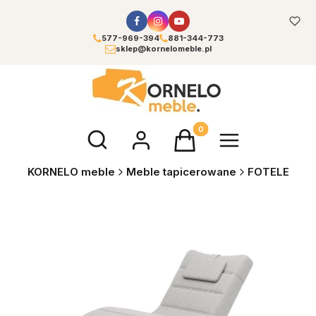
577-969-394
881-344-773
sklep@kornelomeble.pl
Otwórz wyszukiwarkę
Produkty w koszyku: 0. Zoba
KORNELO meble
Meble tapicerowane
FOTELE