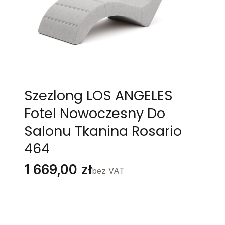
Szezlong LOS ANGELES
Fotel Nowoczesny Do
Salonu Tkanina Rosario
464
Cena
1 669,00 zł
bez VAT
Stwórz swój wymarzony mebel
Poszczególne warianty mogą różnić się ceną
Grupa Materiałów
*