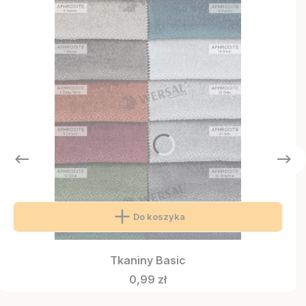
Do koszyka
Tkaniny Basic
Cena
0,99 zł