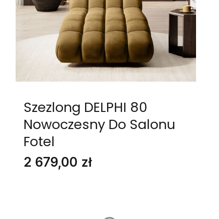
Szezlong DELPHI 80
Nowoczesny Do Salonu
Fotel
Cena
2 679,00 zł
Stwórz swój wymarzony mebel
Poszczególne warianty mogą różnić się ceną
Grupa Materiałów
*