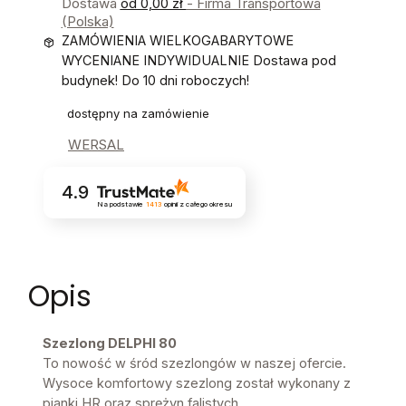
Dostawa
od 0,00 zł
- Firma Transportowa
(Polska)
ZAMÓWIENIA WIELKOGABARYTOWE
WYCENIANE INDYWIDUALNIE Dostawa pod
budynek! Do 10 dni roboczych!
dostępny na zamówienie
WERSAL
4.9
Na podstawie
1413
opinii
z całego okresu
Opis
Szezlong DELPHI 80
To nowość w śród szezlongów w naszej ofercie.
Wysoce komfortowy szezlong został wykonany z
pianki HR oraz sprężyn falistych.