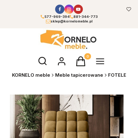
577-969-394
881-344-773
sklep@kornelomeble.pl
Otwórz wyszukiwarkę
Produkty w koszyku: 0. Zoba
KORNELO meble
Meble tapicerowane
FOTELE