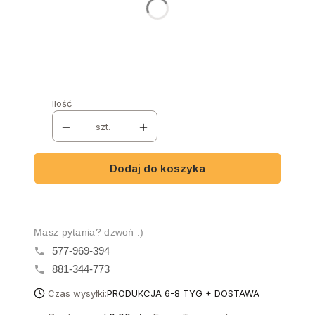
Wybierz
Nazwa i numer tkaniny
Opcjonalne
Ilość
szt.
Dodaj do koszyka
Masz pytania? dzwoń :)
577-969-394
881-344-773
Czas wysyłki:
PRODUKCJA 6-8 TYG + DOSTAWA