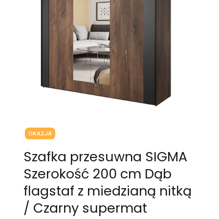
Tagi produktu
OKAZJA
Szafka przesuwna SIGMA
Szerokość 200 cm Dąb
flagstaf z miedzianą nitką
/ Czarny supermat