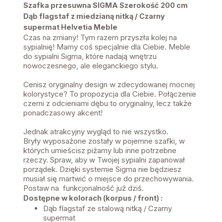
Szafka przesuwna SIGMA Szerokość 200 cm
Dąb flagstaf z miedzianą nitką / Czarny
supermat Helvetia Meble
Czas na zmiany! Tym razem przyszła kolej na
sypialnię! Mamy coś specjalnie dla Ciebie. Meble
do sypialni Sigma, które nadają wnętrzu
nowoczesnego, ale eleganckiego stylu.
Cenisz oryginalny design w zdecydowanej mocnej
kolorystyce? To propozycja dla Ciebie. Połączenie
czerni z odcieniami dębu to oryginalny, lecz także
ponadczasowy akcent!
Jednak atrakcyjny wygląd to nie wszystko.
Bryły wyposażone zostały w pojemne szafki, w
których umieścisz piżamy lub inne potrzebne
rzeczy. Spraw, aby w Twojej sypialni zapanował
porządek. Dzięki systemie Sigma nie będziesz
musiał się martwić o miejsce do przechowywania.
Postaw na funkcjonalność już dziś.
Dostępne w kolorach (korpus / front) :
Dąb flagstaf ze stalową nitką / Czarny
supermat