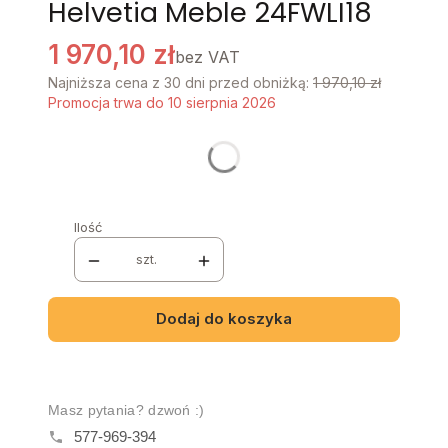
Helvetia Meble 24FWLI18
1 970,10 zł
bez VAT
Najniższa cena z 30 dni przed obniżką:
1 970,10 zł
Promocja trwa do 10 sierpnia 2026
Stwórz swój wymarzony mebel
Poszczególne warianty mogą różnić się ceną
Ilość
szt.
Dodaj do koszyka
Masz pytania? dzwoń :)
577-969-394