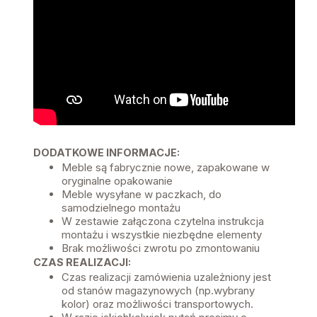
DODATKOWE INFORMACJE:
Meble są fabrycznie nowe, zapakowane w
oryginalne opakowanie
Meble wysyłane w paczkach, do
samodzielnego montażu
W zestawie załączona czytelna instrukcja
montażu i wszystkie niezbędne elementy
Brak możliwości zwrotu po zmontowaniu
CZAS REALIZACJI:
Czas realizacji zamówienia uzależniony jest
od stanów magazynowych (np.wybrany
kolor) oraz możliwości transportowych.