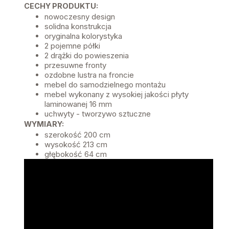
CECHY PRODUKTU:
nowoczesny design
solidna konstrukcja
oryginalna kolorystyka
2 pojemne półki
2 drążki do powieszenia
przesuwne fronty
ozdobne lustra na froncie
mebel do samodzielnego montażu
mebel wykonany z wysokiej jakości płyty
laminowanej 16 mm
uchwyty - tworzywo sztuczne
WYMIARY:
szerokość 200 cm
wysokość 213 cm
głębokość 64 cm