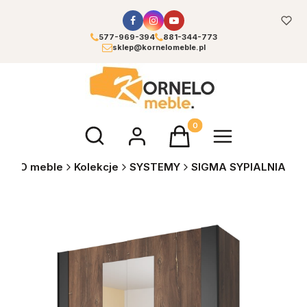
577-969-394
881-344-773
sklep@kornelomeble.pl
Otwórz wyszukiwarkę
Produkty w koszyku: 0. Zoba
NELO meble
Kolekcje
SYSTEMY
SIGMA SYPIALNIA