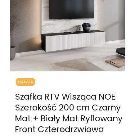
Tagi produktu
OKAZJA
Szafka RTV Wisząca NOE
Szerokość 200 cm Czarny
Mat + Biały Mat Ryflowany
Front Czterodrzwiowa