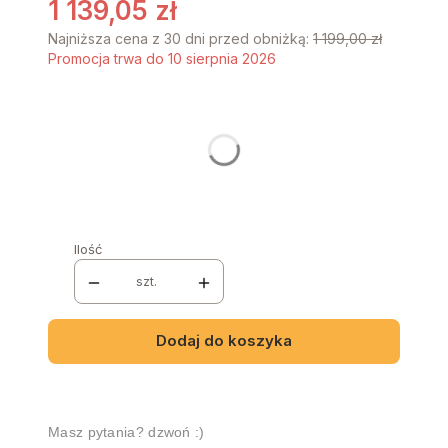
1 139,05 zł
Najniższa cena z 30 dni przed obniżką:
1 199,00 zł
Promocja trwa do 10 sierpnia 2026
Stwórz swój wymarzony mebel
Poszczególne warianty mogą różnić się ceną
KOLOR
*
Wybierz
Ilość
szt.
Dodaj do koszyka
Masz pytania? dzwoń :)