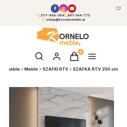
577-969-394
881-344-773
sklep@kornelomeble.pl
Otwórz wyszukiwarkę
Produkty w koszyku: 0. Zoba
LO meble
Meble
SZAFKI RTV
SZAFKA RTV 200 cm