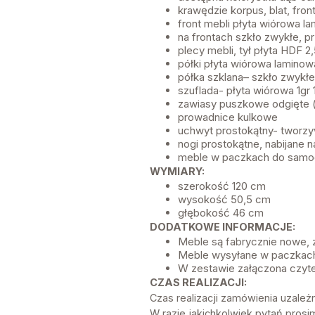
krawędzie korpus, blat, fr
front mebli płyta wiórowa 
na frontach szkło zwykłe, 
plecy mebli, tył płyta HDF 2,
półki płyta wiórowa lamino
półka szklana– szkło zwykł
szuflada- płyta wiórowa 1g
zawiasy puszkowe odgięte (
prowadnice kulkowe
uchwyt prostokątny- tworz
nogi prostokątne, nabijane na
meble w paczkach do samo
WYMIARY:
szerokość 120 cm
wysokość 50,5 cm
głębokość 46 cm
DODATKOWE INFORMACJE:
Meble są fabrycznie nowe,
Meble wysyłane w paczkach
W zestawie załączona czyte
CZAS REALIZACJI:
Czas realizacji zamówienia uzale
W razie jakichkolwiek pytań prosi