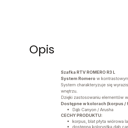
Opis
Szafka RTV ROMERO R3 L
System Romero
w kontrastowym 
System charakteryzuje się wyraz
wnętrzu.
Dzięki zastosowaniu elementów w 
Dostępne w kolorach (korpus / f
Dąb Canyon / Arusha
CECHY PRODUKTU:
korpus, blat płyta wiórowa 
dostępna kolorystka dąb ca