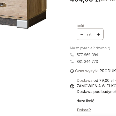
Stwórz swój wymarzon
Poszczególne warianty mo
Ilość
szt.
Masz pytania? dzwoń :)
577-969-394
881-344-773
Czas wysyłki:
PRODUKC
Dostawa
od 79,00 zł
ZAMÓWIENIA WIELK
Dostawa pod budynek!
duża ilość
DolmaR