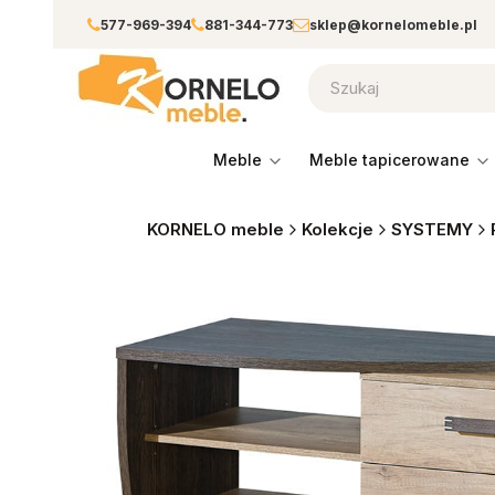
577-969-394
881-344-773
sklep@kornelomeble.pl
meble
meble tapicerowane
KORNELO meble
Kolekcje
SYSTEMY