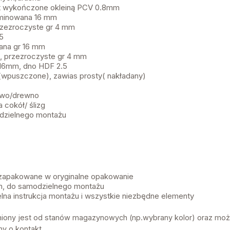
ont wykończone okleiną PCV 0.8mm
laminowana 16 mm
przezroczyste gr 4 mm
5
wana gr 16 mm
e, przezroczyste gr 4 mm
r 16mm, dno HDF 2.5
wpuszczone), zawias prosty( nakładany)
ywo/drewno
 cokół/ ślizg
dzielnego montażu
 zapakowane w oryginalne opakowanie
, do samodzielnego montażu
lna instrukcja montażu i wszystkie niezbędne elementy
żniony jest od stanów magazynowych (np.wybrany kolor) oraz moż
my o kontakt.