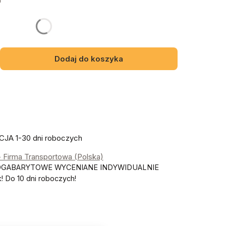
y mebel
gą różnić się ceną
Dodaj do koszyka
JA 1-30 dni roboczych
- Firma Transportowa (Polska)
OGABARYTOWE WYCENIANE INDYWIDUALNIE
 Do 10 dni roboczych!