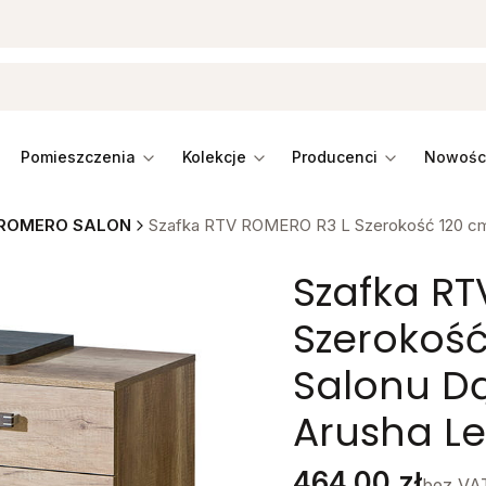
pomieszczenia
kolekcje
producenci
ROMERO SALON
Szafka RTV ROMERO R3 L Szerokość 120 cm
Szafka RT
Szerokoś
Salonu D
Arusha L
Cena
464,00 zł
bez VA