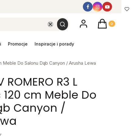
Produkty w koszyk
Wyczyść
Szukaj
promocje
inspiracje i porady
 Meble Do Salonu Dąb Canyon / Arusha Lewa
V ROMERO R3 L
ć 120 cm Meble Do
ąb Canyon /
ewa
T