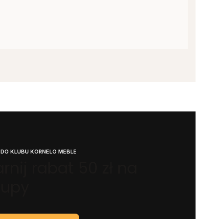
 DO KLUBU KORNELO MEBLE
rnij rabat 50 zł na
kupy