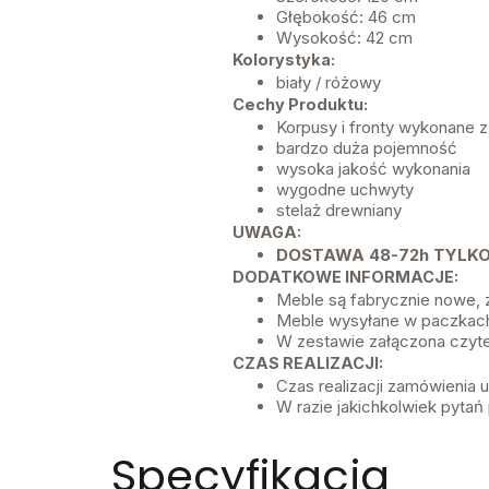
Głębokość: 46 cm
Wysokość: 42 cm
Kolorystyka:
biały / różowy
Cechy Produktu:
Korpusy i fronty wykonane 
bardzo duża pojemność
wysoka jakość wykonania
wygodne uchwyty
stelaż drewniany
UWAGA:
DOSTAWA 48-72h TYLKO 
DODATKOWE INFORMACJE:
Meble są fabrycznie nowe,
Meble wysyłane w paczkach
W zestawie załączona czyte
CZAS REALIZACJI:
Czas realizacji zamówienia
W razie jakichkolwiek pytań 
Specyfikacja