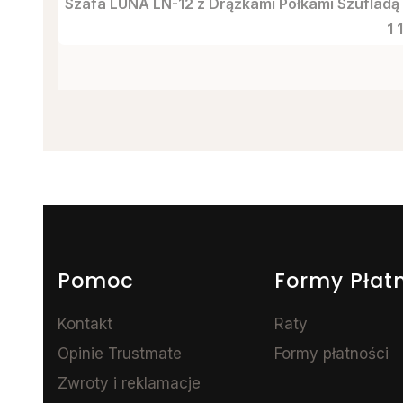
Szafa LUNA LN-12 z Drążkami Półkami Szufladą
C
1 
Linki w stopce
Pomoc
Formy Płat
Kontakt
Raty
Opinie Trustmate
Formy płatności
Zwroty i reklamacje