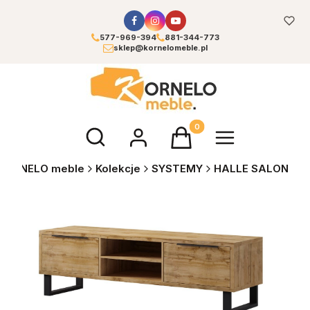
577-969-394
881-344-773
sklep@kornelomeble.pl
Otwórz wyszukiwarkę
Produkty w koszyku: 0. Zoba
KORNELO meble
Kolekcje
SYSTEMY
HALLE SALON