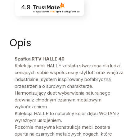
4.9
Na podstawie
1413
opinii
z całego okresu
Opis
Szafka RTV HALLE 40
Kolekcja mebli HALLE została stworzona dla ludzi
ceniących sobie współczesny styl loft oraz wnętrza
industrialne, system inspirowany pofabryczną
przestrzenia o surowym charakterze.
Harmonizujący duet wybarwienia naturalnego
drewna z chłodnym czarnym metalowym
wykończeniem.
Kolekcja HALLE to naturalny kolor dębu WOTAN z
wyraźnym usłojeniem.
Pozornie masywna konstrukcja mebli została
oparta na czarnych metalowych nogach, które