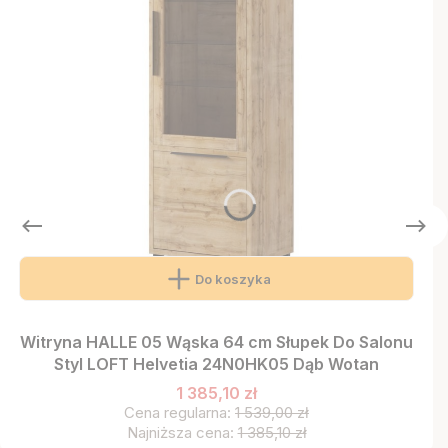
Do koszyka
Witryna HALLE 05 Wąska 64 cm Słupek Do Salonu
Styl LOFT Helvetia 24N0HK05 Dąb Wotan
1 385,10 zł
Cena regularna:
1 539,00 zł
Najniższa cena:
1 385,10 zł