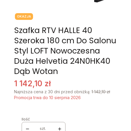
Tagi produktu
OKAZJA
Szafka RTV HALLE 40
Szeroka 180 cm Do Salonu
Styl LOFT Nowoczesna
Duża Helvetia 24N0HK40
Dąb Wotan
1 142,10 zł
Najniższa cena z 30 dni przed obniżką:
1 142,10 zł
Promocja trwa do 10 sierpnia 2026
Ilość
szt.