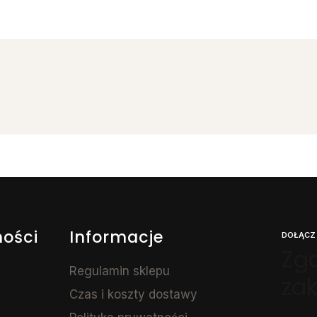
ności
Informacje
DOŁĄCZ
Zga
Regulamin sklepu
za
Czas i koszty dostawy