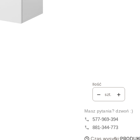
Poszczególne warianty mo
NOGI WARIANT A
*
Wybierz
NOGI WARIANT B CZA
*
Wybierz
NOGI WARIANT B JASN
*
Wybierz
Ilość
szt.
Masz pytania? dzwoń :)
577-969-394
881-344-773
Czas wysyłki:
PRODUKCJ