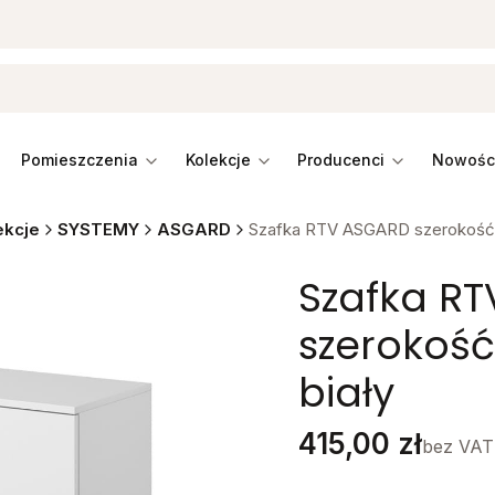
pomieszczenia
kolekcje
producenci
ekcje
SYSTEMY
ASGARD
Szafka RTV ASGARD szerokość 1
Szafka R
szerokość
biały
Cena
415,00 zł
bez VAT
Stwórz swój wymarzon