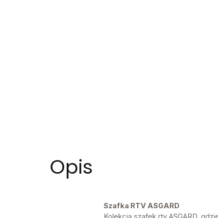
Opis
Szafka RTV ASGARD
Kolekcja szafek rtv ASGARD, gdzi