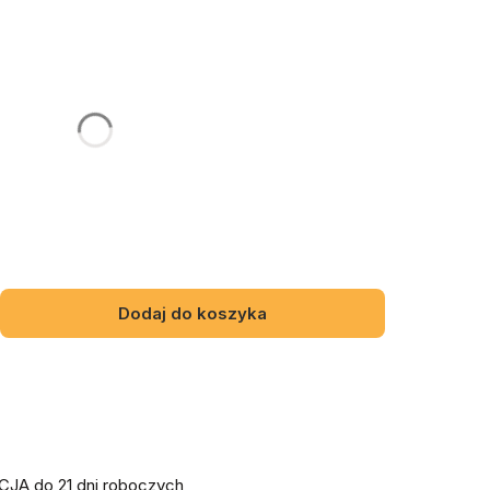
gą różnić się ceną
RNE
E
Dodaj do koszyka
A do 21 dni roboczych