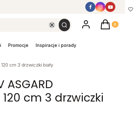
Produkty w koszyk
Wyczyść
Szukaj
promocje
inspiracje i porady
20 cm 3 drzwiczki biały
TV ASGARD
 120 cm 3 drzwiczki
y mebel