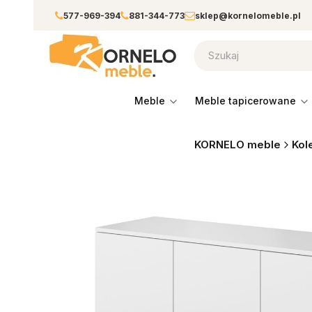
577-969-394
881-344-773
sklep@kornelomeble.pl
meble
meble tapicerowane
KORNELO meble
Kol