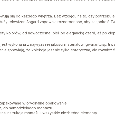
wują się do każdego wnętrza. Bez względu na to, czy potrzebuj
 duży telewizor, Asgard zapewnia różnorodność, aby zaspokoić T
ety kolorów, od nowoczesnej bieli po elegancką czerń, aż po cie
jest wykonana z najwyższej jakości materiałów, gwarantując trwało
ia sprawiają, że kolekcja jest nie tylko estetyczna, ale również f
 zapakowane w oryginalne opakowanie
, do samodzielnego montażu
lna instrukcja montażu i wszystkie niezbędne elementy