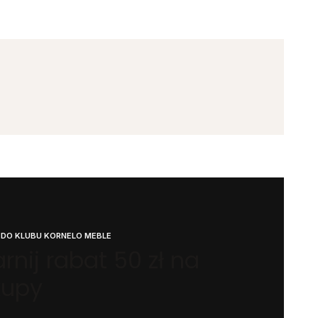
 DO KLUBU KORNELO MEBLE
rnij rabat 50 zł na
kupy