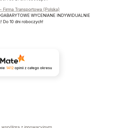
- Firma Transportowa (Polska)
OGABARYTOWE WYCENIANE INDYWIDUALNIE
 Do 10 dni roboczych!
wie
1412
opinii
z całego okresu
a współgra z innowacyjnym