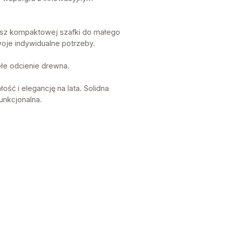
esz kompaktowej szafki do małego
woje indywidualne potrzeby.
płe odcienie drewna.
ść i elegancję na lata. Solidna
unkcjonalna.