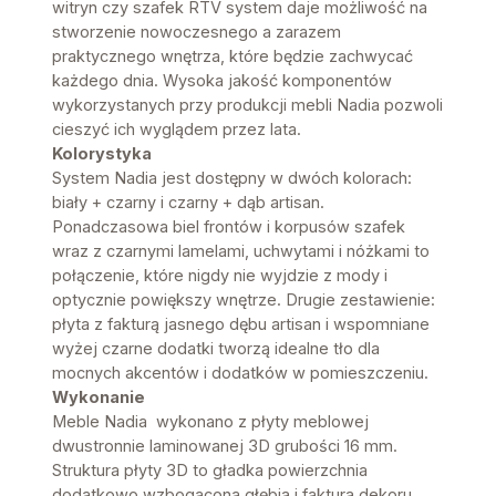
witryn czy szafek RTV system daje możliwość na
stworzenie nowoczesnego a zarazem
praktycznego wnętrza, które będzie zachwycać
każdego dnia. Wysoka jakość komponentów
wykorzystanych przy produkcji mebli Nadia pozwoli
cieszyć ich wyglądem przez lata.
Kolorystyka
System Nadia jest dostępny w dwóch kolorach:
biały + czarny i czarny + dąb artisan.
Ponadczasowa biel frontów i korpusów szafek
wraz z czarnymi lamelami, uchwytami i nóżkami to
połączenie, które nigdy nie wyjdzie z mody i
optycznie powiększy wnętrze. Drugie zestawienie:
płyta z fakturą jasnego dębu artisan i wspomniane
wyżej czarne dodatki tworzą idealne tło dla
mocnych akcentów i dodatków w pomieszczeniu.
Wykonanie
Meble Nadia wykonano z płyty meblowej
dwustronnie laminowanej 3D grubości 16 mm.
Struktura płyty 3D to gładka powierzchnia
dodatkowo wzbogacona głębią i fakturą dekoru