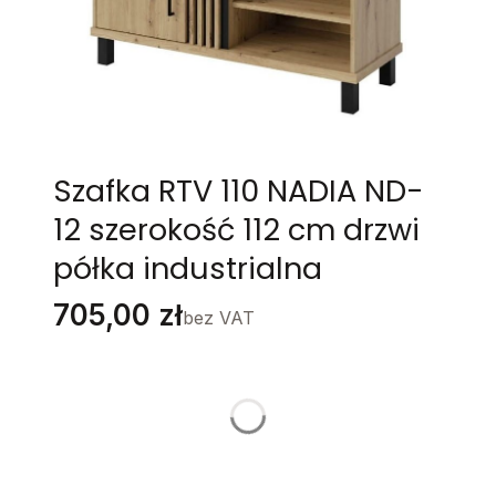
Szafka RTV 110 NADIA ND-
12 szerokość 112 cm drzwi
półka industrialna
Cena
705,00 zł
bez VAT
Stwórz swój wymarzony mebel
Poszczególne warianty mogą różnić się ceną
KOLOR
*
Wybierz