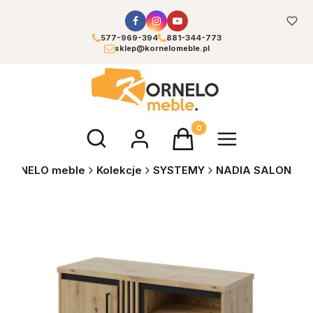
577-969-394
881-344-773
sklep@kornelomeble.pl
Otwórz wyszukiwarkę
Produkty w koszyku: 0. Zoba
KORNELO meble
Kolekcje
SYSTEMY
NADIA SALON