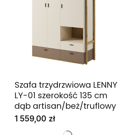
Szafa trzydrzwiowa LENNY
LY-01 szerokość 135 cm
dąb artisan/beż/truflowy
Cena
1 559,00 zł
Stwórz swój wymarzony mebel