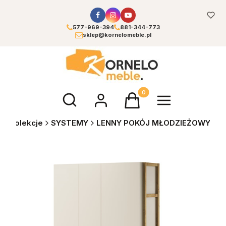
577-969-394
881-344-773
sklep@kornelomeble.pl
Otwórz wyszukiwarkę
Produkty w koszyku: 0. Zoba
e
Kolekcje
SYSTEMY
LENNY POKÓJ MŁODZIEŻOWY