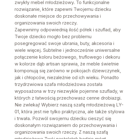
zwykły mebel młodzieżowy. To funkcjonalne
rozwiązanie, które zapewni Twojemu dziecku
doskonałe miejsce do przechowywania i
organizowania swoich rzeczy.
Zapewnimy odpowiednią ilość półek i szuflad, aby
Twoje dziecko mogło bez problemu
posegregować swoje ubrania, buty, akcesoria i
wiele więcej. Subtelne i jednocześnie uniwersalne
połączenie koloru beżowego, truflowego i dekoru
w kolorze dąb artisan sprawia, że meble świetnie
komponują się zarówno w pokojach dziewczynek,
jak i chłopców, niezależnie od ich wieku. Ponadto
trzydrzwiowa szafa młodzieżowa została
wyposażona w trzy niezwykle pojemne szuflady, w
których z łatwością przechowasz cenne drobiazgi.
Nie zwlekaj! Wybierz naszą szafę młodzieżową LY-
01, która jest nie tylko praktyczna, ale także stylowa
i trwała. Pozwól swojemu dziecku cieszyć się
doskonałym rozwiązaniem do przechowywania i
organizowania swoich rzeczy. Z naszą szafą
młodzieżową Twój nastolatek będzie mógł