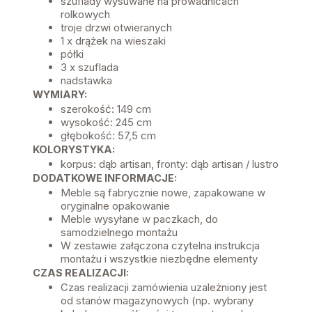
szuflady wysuwane na prowadnicach
rolkowych
troje drzwi otwieranych
1 x drążek na wieszaki
półki
3 x szuflada
nadstawka
WYMIARY:
szerokość: 149 cm
wysokość: 245 cm
głębokość: 57,5 cm
KOLORYSTYKA:
korpus: dąb artisan, fronty: dąb artisan / lustro
DODATKOWE INFORMACJE:
Meble są fabrycznie nowe, zapakowane w
oryginalne opakowanie
Meble wysyłane w paczkach, do
samodzielnego montażu
W zestawie załączona czytelna instrukcja
montażu i wszystkie niezbędne elementy
CZAS REALIZACJI:
Czas realizacji zamówienia uzależniony jest
od stanów magazynowych (np. wybrany