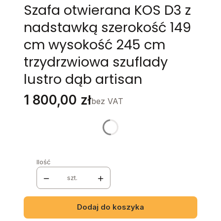
Szafa otwierana KOS D3 z
nadstawką szerokość 149
cm wysokość 245 cm
trzydrzwiowa szuflady
lustro dąb artisan
Cena
1 800,00 zł
bez VAT
Stwórz swój wymarzony mebel
Poszczególne warianty mogą różnić się ceną
Ilość
szt.
Dodaj do koszyka