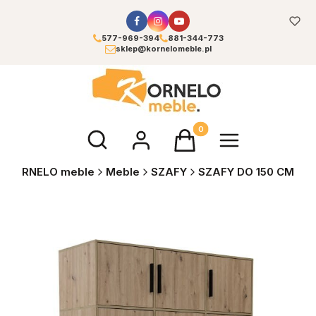
577-969-394
881-344-773
sklep@kornelomeble.pl
Otwórz wyszukiwarkę
Produkty w koszyku: 0. Zoba
KORNELO meble
Meble
SZAFY
SZAFY DO 150 CM