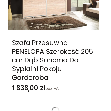
Szafa Przesuwna
PENELOPA Szerokość 205
cm Dąb Sonoma Do
Sypialni Pokoju
Garderoba
Cena
1 838,00 zł
bez VAT
Stwórz swój wymarzony mebel
Poszczególne warianty mogą różnić się ceną