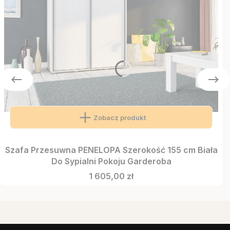
Zobacz produkt
Szafa Przesuwna PENELOPA Szerokość 155 cm Biała
Do Sypialni Pokoju Garderoba
Cena
1 605,00 zł