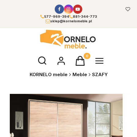
577-969-394
881-344-773
sklep@kornelomeble.pl
Otwórz wyszukiwarkę
Produkty w koszyku: 0. Zoba
KORNELO meble
Meble
SZAFY