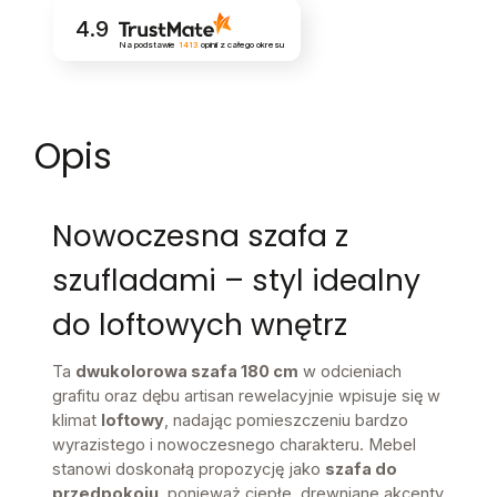
4.9
Na podstawie
1413
opinii
z całego okresu
Opis
Nowoczesna szafa z
szufladami – styl idealny
do loftowych wnętrz
Ta
dwukolorowa szafa 180 cm
w odcieniach
grafitu oraz dębu artisan rewelacyjnie wpisuje się w
klimat
loftowy
, nadając pomieszczeniu bardzo
wyrazistego i nowoczesnego charakteru. Mebel
stanowi doskonałą propozycję jako
szafa do
przedpokoju
, ponieważ ciepłe, drewniane akcenty