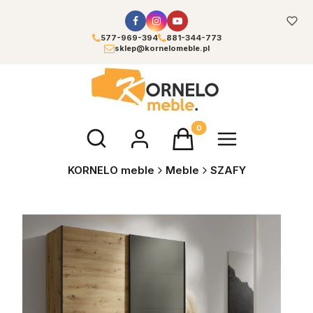
577-969-394
881-344-773
sklep@kornelomeble.pl
Otwórz wyszukiwarkę
Produkty w koszyku: 0. Zoba
KORNELO meble
Meble
SZAFY