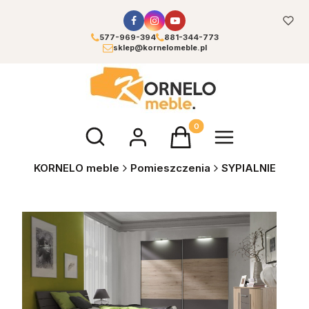
577-969-394
881-344-773
sklep@kornelomeble.pl
Otwórz wyszukiwarkę
Produkty w koszyku: 0. Zoba
KORNELO meble
Pomieszczenia
SYPIALNIE