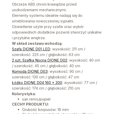
Obrzeże ABS chroni krawędzie przed
uszkodzeniami mechanicznymi.
Elementy systemu idealnie nadają się do
umeblowania nowoczesnej sypialni.
Oświetlenie użyte przy szafie oraz wybór
odpowiednich dodatków pozwoli stworzyć unikalne
i przytulne wnętrze.
W skład zestawu wchodzą:
Szafa DIONE D01 LED
: wysokość: 211 cm /
szerokość: 225 cm / głębokość: 63 cm
2 szt. Szafka Nocna DIONE D02
: wysokość: 40 cm
/ szerokość: 45 cm / głębokość: 40 cm
Komoda DIONE D03
: wysokość: 90 cm /
szerokość: 130 cm / głębokość: 47 cm
Łóżko DIONE D04 160 x 200
: wysokość: 77 cm /
szerokość: 174 cm / głębokość: 210 cm
Kolorystyka:
san remo/popiel
CECHY PRODUKTU:
Grubość korpusów: 16 mm