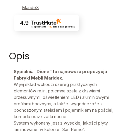
MarideX
4.9
Na podstawie
1413
opinii
z całego okresu
Opis
Sypialnia „Dione” to najnowsza propozycja
Fabryki Mebli Maridex.
W jej skład wchodzi szereg praktycznych
elementów m.in. pojemna szafa z drzwiami
przesuwnymi, oświetleniem LED i aluminiowymi
profilami bocznymi, a także wygodne łoże z
podnoszonym stelażem i pojemnikiem na pościel,
komoda oraz szafki nocne.
System wykonany jest z wysokiej jakości płyty
laminowanej w kolorze „San Remo”.