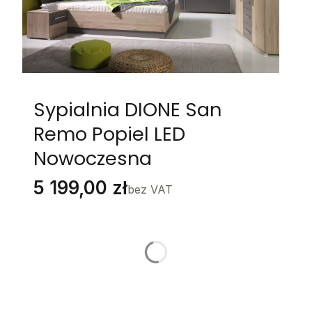
Sypialnia DIONE San
Remo Popiel LED
Nowoczesna
Cena
5 199,00 zł
bez VAT
Stwórz swój wymarzony mebel
Poszczególne warianty mogą różnić się ceną
MATERAC
*
Wybierz