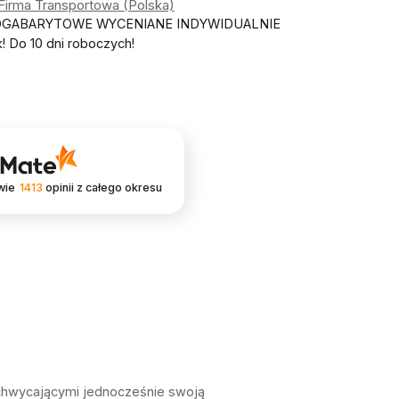
 Firma Transportowa (Polska)
OGABARYTOWE WYCENIANE INDYWIDUALNIE
 Do 10 dni roboczych!
wie
1413
opinii
z całego okresu
achwycającymi jednocześnie swoją