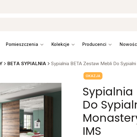
pomieszczenia
kolekcje
producenci
Y
BETA SYPIALNIA
Sypialnia BETA Zestaw Mebli Do Sypialni
Tagi produktu
OKAZJA
Sypialnia
Do Sypial
Monastery
IMS