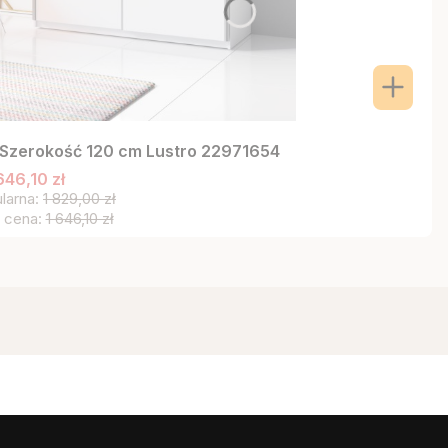
 Szerokość 120 cm Lustro 22971654
646,10 zł
larna:
1 829,00 zł
 cena:
1 646,10 zł