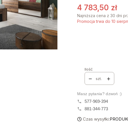
4 783,50 zł
Najniższa cena z 30 dni p
Promocja trwa do 10 sierp
Stwórz swój wymarzon
Poszczególne warianty mo
STELAŻ
*
Wybierz
Ilość
szt.
Masz pytania? dzwoń :)
577-969-394
881-344-773
Czas wysyłki:
PRODUKC