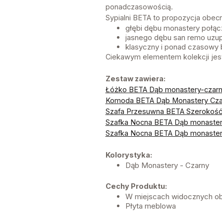
ponadczasowością.
Sypialni BETA to propozycja obecn
głębi dębu monastery połąc
jasnego dębu san remo uzup
klasyczny i ponad czasowy b
Ciekawym elementem kolekcji jest 
Zestaw zawiera:
Łóżko BETA Dąb monastery-czarny
Komoda BETA Dąb Monastery Czar
Szafa Przesuwna BETA Szerokość
Szafka Nocna BETA Dąb monastery
Szafka Nocna BETA Dąb monastery
Kolorystyka:
Dąb Monastery - Czarny
Cechy Produktu:
W miejscach widocznych ob
Płyta meblowa