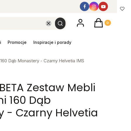
Produkty w koszyk
Wyczyść
Szukaj
promocje
inspiracje i porady
 160 Dąb Monastery - Czarny Helvetia IMS
 BETA Zestaw Mebli
ni 160 Dąb
 - Czarny Helvetia