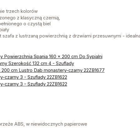
ie trzech kolorów
zonego z klasyczną czernią,
ełnionego o czystą biel
iały
szafa z lustrzaną powierzchnią z drzwiami przesuwnymi - idealna
 Powierzchnia Spania 160 x 200 cm Do Sypialni
ny Szerokość 132 cm 4 - Szuflady
 200 cm Lustro Dąb monastery-czarny 22ZB1677
-czarny 3 - Szuflady 22ZB1622
-czarny 3 - Szuflady 22ZB1622
rzeże ABS, w niewidocznych papierowe