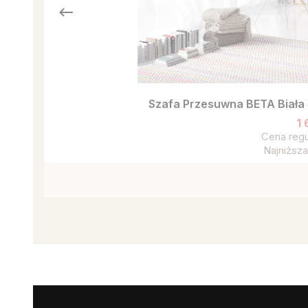
Szafa Przesuwna BETA Biała
1 
Cena regu
Najniższa