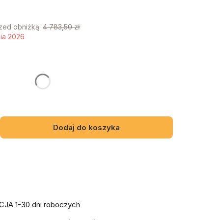
rzed obniżką:
4 783,50 zł
nia 2026
y mebel
gą różnić się ceną
Dodaj do koszyka
JA 1-30 dni roboczych