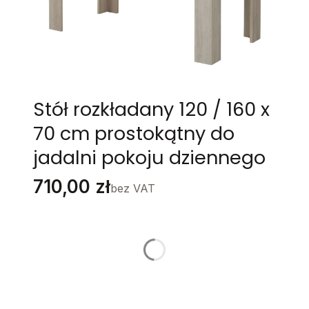
Stół rozkładany 120 / 160 x
70 cm prostokątny do
jadalni pokoju dziennego
Cena
710,00 zł
bez VAT
Stwórz swój wymarzony mebel
Poszczególne warianty mogą różnić się ceną
KOLOR
*
Wybierz