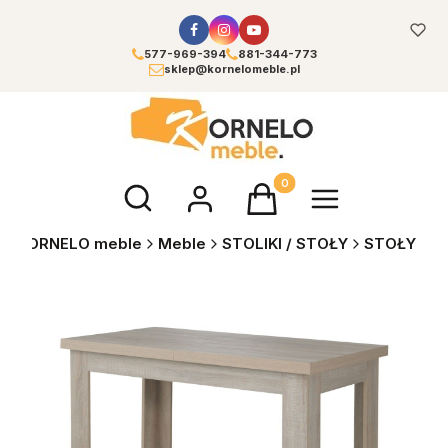
577-969-394
881-344-773
sklep@kornelomeble.pl
Otwórz wyszukiwarkę
Produkty w koszyku: 0. Zoba
KORNELO meble
Meble
STOLIKI / STOŁY
STOŁY