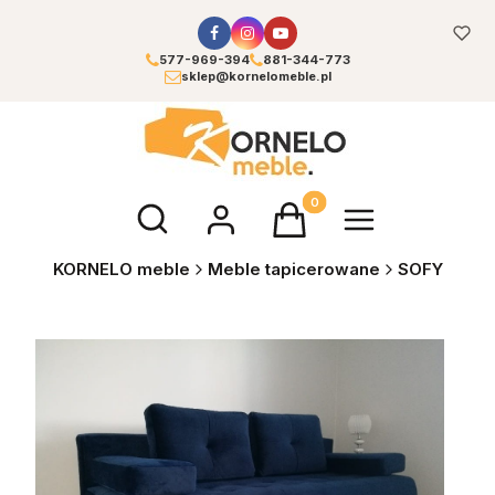
577-969-394
881-344-773
sklep@kornelomeble.pl
Otwórz wyszukiwarkę
Produkty w koszyku: 0. Zoba
KORNELO meble
Meble tapicerowane
SOFY