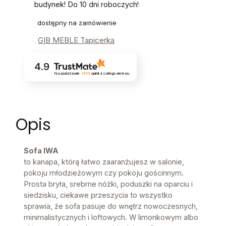
budynek! Do 10 dni roboczych!
dostępny na zamówienie
GIB MEBLE Tapicerka
4.9
Na podstawie
1413
opinii
z całego okresu
Opis
Sofa IWA
to kanapa, którą łatwo zaaranżujesz w salonie,
pokoju młodzieżowym czy pokoju gościnnym.
Prosta bryła, srebrne nóżki, poduszki na oparciu i
siedzisku, ciekawe przeszycia to wszystko
sprawia, że sofa pasuje do wnętrz nowoczesnych,
minimalistycznych i loftowych. W limonkowym albo