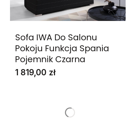
Sofa IWA Do Salonu
Pokoju Funkcja Spania
Pojemnik Czarna
Cena
1 819,00 zł
Stwórz swój wymarzony mebel
Poszczególne warianty mogą różnić się ceną
GRUPA TKANIN
*
Wybierz
NAZWA I NUMER TKANINY
Opcjonalne