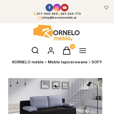
577-969-394
881-344-773
sklep@kornelomeble.pl
Otwórz wyszukiwarkę
Produkty w koszyku: 0. Zoba
KORNELO meble
Meble tapicerowane
SOFY