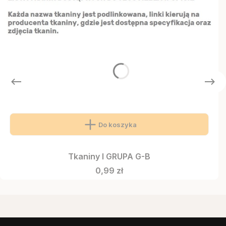
Do koszyka
Tkaniny I GRUPA G-B
Cena
0,99 zł