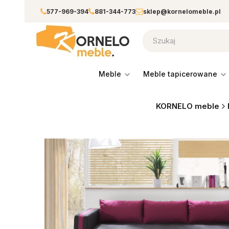
577-969-394
881-344-773
sklep@kornelomeble.pl
meble
meble tapicerowane
KORNELO meble