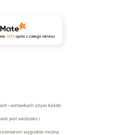
a
wie
1412
opinii
z całego okresu
kach i wstawkach ożywi każde
ne jest siedzisko i
kim rozmiarom wygodnie można