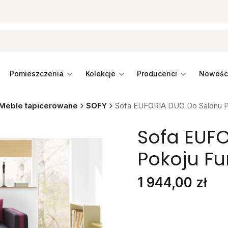
pomieszczenia
kolekcje
producenci
Meble tapicerowane
SOFY
Sofa EUFORIA DUO Do Salonu Po
Sofa EUF
Pokoju Fu
Cena
1 944,00 zł
Stwórz swój wymarzon
Poszczególne warianty mo