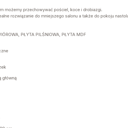
ym możemy przechowywać pościel, koce i drobiazgi.
ealne rozwiązanie do mniejszego salonu a także do pokoju nastol
 WIÓROWA, PŁYTA PILŚNIOWA, PŁYTA MDF
uczne
zek
ną główną
m