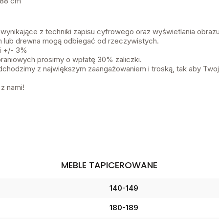
188 cm
 wynikające z techniki zapisu cyfrowego oraz wyświetlania obra
in lub drewna mogą odbiegać od rzeczywistych.
i +/- 3%
aniowych prosimy o wpłatę 30% zaliczki.
chodzimy z największym zaangażowaniem i troską, tak aby Twoj
 z nami!
MEBLE TAPICEROWANE
140-149
180-189