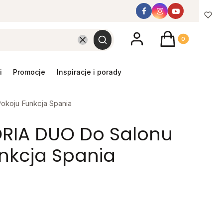
Produkty w koszyk
Wyczyść
Szukaj
promocje
inspiracje i porady
koju Funkcja Spania
ORIA DUO Do Salonu
nkcja Spania
y mebel
gą różnić się ceną