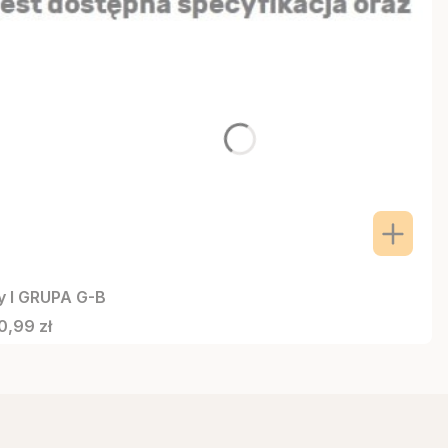
y I GRUPA G-B
Cena
0,99 zł