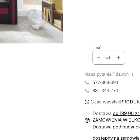
GRUPA TKANIN
*
Wybierz
NAZWA I NUMER TKANI
Ilość
szt.
Masz pytania? dzwoń :)
577-969-394
881-344-773
Czas wysyłki:
PRODUKCJ
Dostawa
od 189,00 zł
ZAMÓWIENIA WIELK
Dostawa pod budynek!
dostępny na zamówie