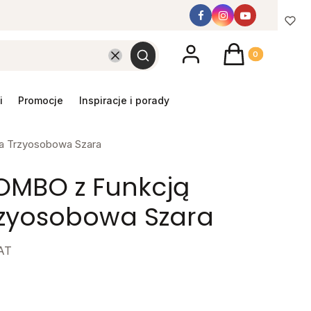
Produkty w koszyk
Wyczyść
Szukaj
promocje
inspiracje i porady
a Trzyosobowa Szara
OMBO z Funkcją
rzyosobowa Szara
AT
y mebel
gą różnić się ceną