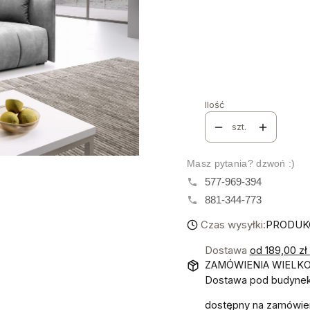
Tkanina i numer
*
Grupa Materiałów
*
Wybierz
Ilość
szt.
Masz pytania? dzwoń :)
577-969-394
881-344-773
Czas wysyłki:
PRODUKC
Dostawa
od 189,00 zł
ZAMÓWIENIA WIELK
Dostawa pod budynek!
dostępny na zamówie