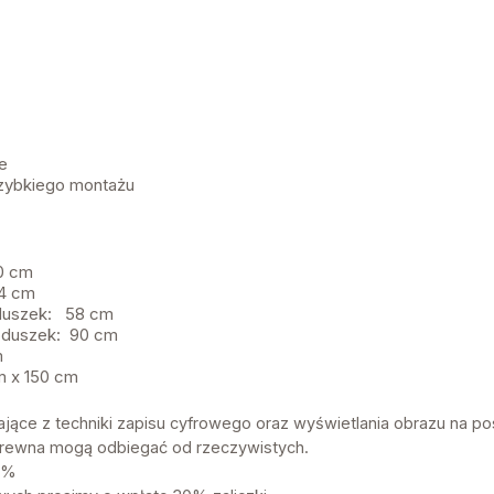
e
zybkiego montażu
0 cm
4 cm
oduszek: 58 cm
oduszek: 90 cm
m
m x 150 cm
ające z techniki zapisu cyfrowego oraz wyświetlania obrazu na p
b drewna mogą odbiegać od rzeczywistych.
3%