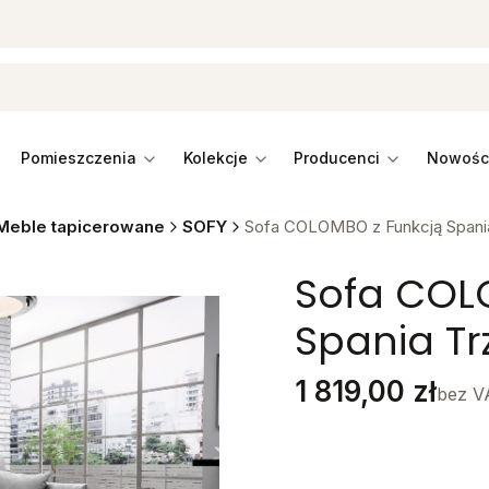
pomieszczenia
kolekcje
producenci
Meble tapicerowane
SOFY
Sofa COLOMBO z Funkcją Spani
Sofa COL
Spania T
Cena
1 819,00 zł
bez V
Stwórz swój wymarzon
Poszczególne warianty mo