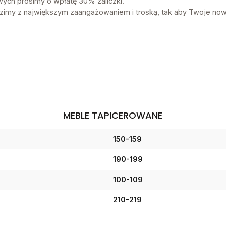
ch prosimy o wpłatę 30% zaliczki.
my z największym zaangażowaniem i troską, tak aby Twoje now
MEBLE TAPICEROWANE
150-159
190-199
100-109
210-219