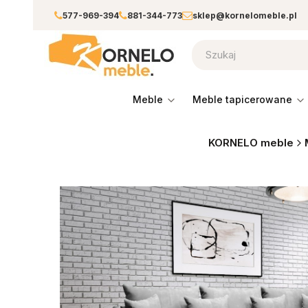
577-969-394
881-344-773
sklep@kornelomeble.pl
meble
meble tapicerowane
KORNELO meble