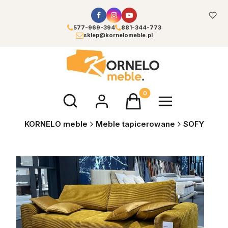
577-969-394
881-344-773
sklep@kornelomeble.pl
Otwórz wyszukiwarkę
Produkty w koszyku: 0. Zoba
KORNELO meble
Meble tapicerowane
SOFY