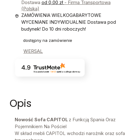
Dostawa
od 0,00 zł
- Firma Transportowa
(Polska)
ZAMÓWIENIA WIELKOGABARYTOWE
WYCENIANE INDYWIDUALNIE Dostawa pod
budynek! Do 10 dni roboczych!
dostępny na zamówienie
WERSAL
4.9
Na podstawie
1413
opinii
z całego okresu
Opis
Nowość Sofa CAPITOL
z Funkcją Spania Oraz
Pojemnikiem Na Pościel
W skład mebli CAPITOL wchodzi narożnik oraz sofa