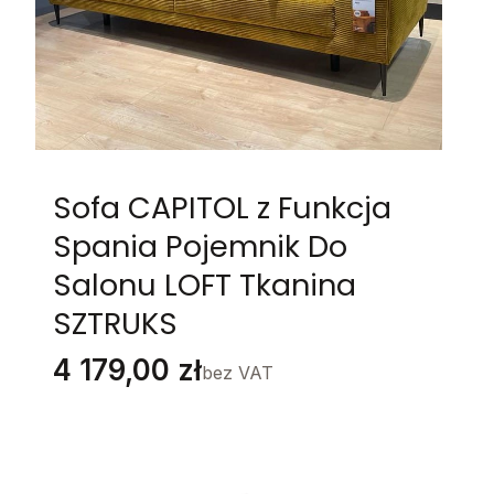
Sofa CAPITOL z Funkcja
Spania Pojemnik Do
Salonu LOFT Tkanina
SZTRUKS
Cena
4 179,00 zł
bez VAT
Stwórz swój wymarzony mebel
Poszczególne warianty mogą różnić się ceną
Grupa Materiałów
*