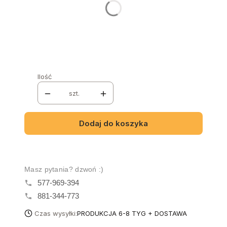
Wybierz
Nazwa i numer tkaniny
Opcjonalne
Ilość
szt.
Dodaj do koszyka
Masz pytania? dzwoń :)
577-969-394
881-344-773
Czas wysyłki:
PRODUKCJA 6-8 TYG + DOSTAWA