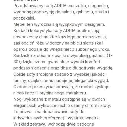
Przedstawiamy sofę ADRIA muszelka, elegancką,
wygodną propozycję do salonu, gabinetu, studia i
poczekalni.
Mebel ten wyróżnia się wyjątkowym designem.
Kształt i kolorystyka sofy ADRIA podkreślają
nowoczesny charakter każdego pomieszczenia,
zaś odcień różu widoczny na obiciu siedziska i
oparcia dodaje do wnętrz nieco subtelnego uroku.
Siedzisko zrobione z pianki o wysokiej gęstości (T-
30),dzięki czemu gwarantuje wysoki komfort
podczas siedzenia oraz dba o długotrwałą wygodę.
Obicie sofy zrobione zostało z wysokiej jakości
tarniny, dzięki czemu nadaje jej elegancki wygląd.
Ozdobne przeszycia sprawiają, że mebel zyskuje
nieco finezji i oryginalnego charakteru.
Nogi wykonane z metalu dostępne są w dwóch
eleganckich wykroczeniach o czarny chrom i złoty.
To pozwala na dopasowanie sofy do
indywidualnych preferencji i wystroju wnętrz.
W skład zestawu wchodzą dwie ozdobne