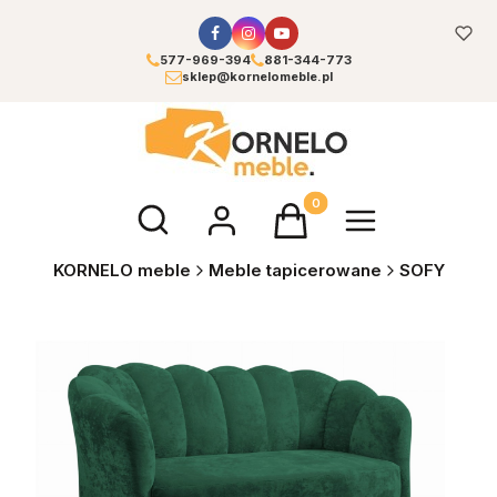
577-969-394
881-344-773
sklep@kornelomeble.pl
Otwórz wyszukiwarkę
Produkty w koszyku: 0. Zoba
KORNELO meble
Meble tapicerowane
SOFY