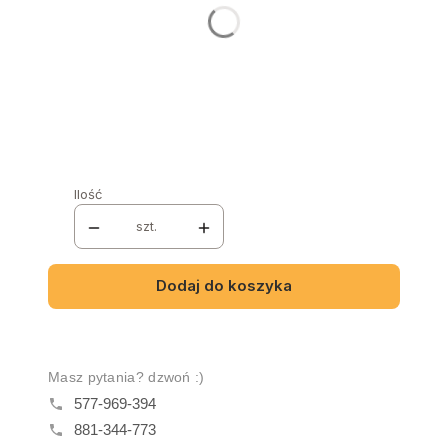
NAZWA I NUMER TKANINY
Opcjonalne
KOLOR NÓŻEK
*
Wybierz
Ilość
szt.
Dodaj do koszyka
Masz pytania? dzwoń :)
577-969-394
881-344-773