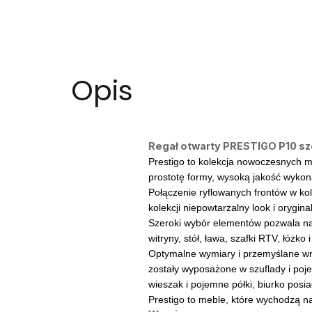
Opis
Regał otwarty PRESTIGO P10 sze
Prestigo to kolekcja nowoczesnych me
prostotę formy, wysoką jakość wykon
Połączenie ryflowanych frontów w ko
kolekcji niepowtarzalny look i orygin
Szeroki wybór elementów pozwala na
witryny, stół, ława, szafki RTV, łóżk
Optymalne wymiary i przemyślane w
zostały wyposażone w szuflady i poj
wieszak i pojemne półki, biurko posi
Prestigo to meble, które wychodzą n