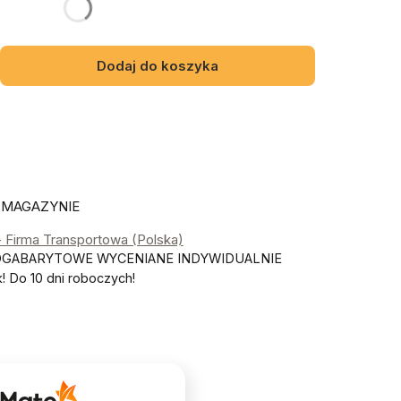
gą różnić się ceną
Dodaj do koszyka
 MAGAZYNIE
- Firma Transportowa (Polska)
OGABARYTOWE WYCENIANE INDYWIDUALNIE
 Do 10 dni roboczych!