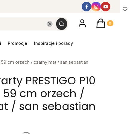
Produkty w koszyk
Wyczyść
Szukaj
promocje
inspiracje i porady
59 cm orzech / czarny mat / san sebastian
arty PRESTIGO P10
 59 cm orzech /
t / san sebastian
y mebel