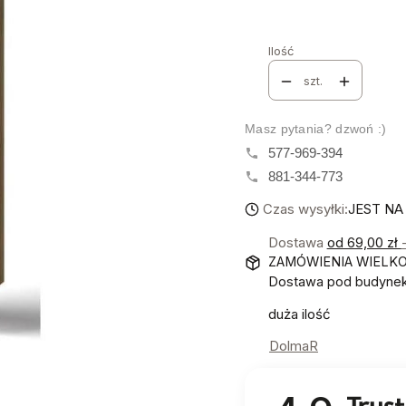
Poszczególne warianty mo
Ilość
szt.
Masz pytania? dzwoń :)
577-969-394
881-344-773
Czas wysyłki:
JEST NA
Dostawa
od 69,00 zł
ZAMÓWIENIA WIELK
Dostawa pod budynek!
duża ilość
DolmaR