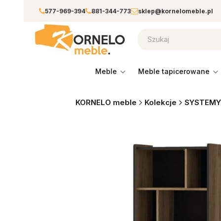
577-969-394
881-344-773
sklep@kornelomeble.pl
meble
meble tapicerowane
KORNELO meble
Kolekcje
SYSTEMY