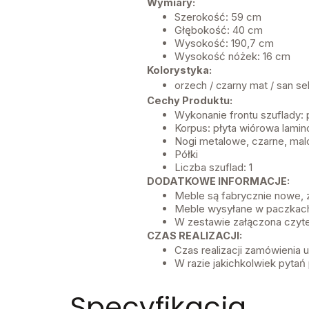
Wymiary:
Szerokość: 59 cm
Głębokość: 40 cm
Wysokość: 190,7 cm
Wysokość nóżek: 16 cm
Kolorystyka:
orzech / czarny mat / san se
Cechy Produktu:
Wykonanie frontu szuflady:
Korpus: płyta wiórowa lami
Nogi metalowe, czarne, ma
Półki
Liczba szuflad: 1
DODATKOWE INFORMACJE:
Meble są fabrycznie nowe,
Meble wysyłane w paczkach
W zestawie załączona czyte
CZAS REALIZACJI:
Czas realizacji zamówienia
W razie jakichkolwiek pytań 
Specyfikacja