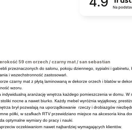
4.9
Na podsta
rokość 59 cm orzech / czarny mat / san sebastian
bli przeznaczonych do salonu, pokoju dziennego, sypialni i gabinetu, k
ania i wszechstronność zastosowań.
lorze czarny mat z płytą laminowaną w dekorze orzech i blatów w dek
alność wzoru.
 indywidualną aranżację wnętrza każdego pomieszczenia w domu. W s
o i stoliki nocne a nawet biurko. Każdy mebel wyróżnia wyjątkowy, presti
nętrza brył pozwalają na uporządkowanie rzeczy i drobiazgów niezb
emne półki, w szafkach RTV przewidziano miejsce na akcesoria kina 
ada optymalne wymiary do pracy i nauki.
aprzeciw oczekiwaniom nawet najbardziej wymagających klientów.