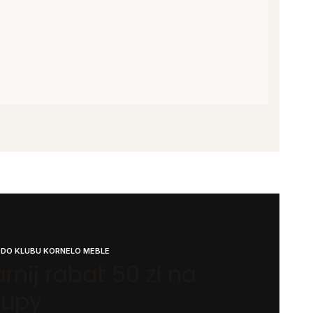
 DO KLUBU KORNELO MEBLE
rnij rabat 50 zł na
kupy