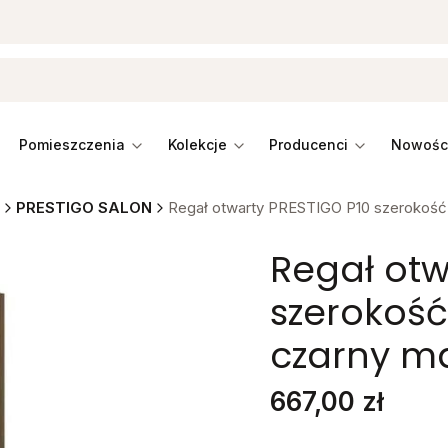
pomieszczenia
kolekcje
producenci
PRESTIGO SALON
Regał otwarty PRESTIGO P10 szerokość 
Regał otw
szerokość
czarny ma
Cena
667,00 zł
Stwórz swój wymarzon