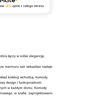
wie
1412
opinii
z całego okresu
tóra łączy w sobie elegancję,
orze marmuru san sebastian nadaje
kład kolekcji wchodzą: komody,
żowy design i funkcjonalność.
ędnych w każdym domu. Komody
domowego, w szafie zaprojektowano